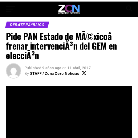
DEBATE PÃºBLICO
Pide PAN Estado de MÃ©xicoâ
frenar intervenciÃ³n del GEM en
elecciÃ³n
Published
9 años ago
on
11 abril, 2017
By
STAFF / Zona Cero Noticias