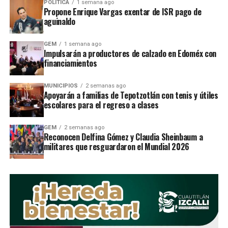
POLÍTICA
1 semana ago
campaÃ±a, se han suscitado
Propone Enrique Vargas exentar de ISR pago de
aguinaldo
hostigamientos y agresiones al equipo de
campaÃ±a de Josefina VÃ¡zquez en
GEM
1 semana ago
Impulsarán a productores de calzado en Edoméx con
diferentes municipios, amedrentando a
financiamientos
los colaboradores del PAN haciendo
MUNICIPIOS
2 semanas ago
fuerza de seguridad pÃºblica y utilizando
Apoyarán a familias de Tepotzotlán con tenis y útiles
armas largas, sin razÃ³n alguna.
escolares para el regreso a clases
VÃ­ctor Hugo SondÃ³n hizo un llamado a
GEM
2 semanas ago
Reconocen Delfina Gómez y Claudia Sheinbaum a
los diputados y senadores para que
militares que resguardaron el Mundial 2026
exhorten al gobierno del estado y los
gobiernos municipales a que permitan
que partidos de oposiciÃ³n lleven a cabo
actos de campaÃ±a como lo marca la ley.
AdemÃ¡s el lÃ­der estatal del PAN