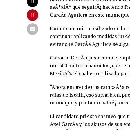
seÃ±alÃ³ que seguirÃ¡ haciendo fr
GarcÃ­a Aguilera en este municipio
Durante un mitin realizado en la c
continuar aplicando medidas jurÃ­
evitar que GarcÃ­a Aguilera se sig
Carvallo DelfÃ­n puso como ejempl
mil 500 metros cuadrados, que se u
MexibÃºs el cual era utilizado por
“Ahora emprende una campaÃ±a cobar
ratas de Izcalli, eso suena bien, p
municipio y por tanto habrÃ¡ un ca
El candidato priÃ­sta sostuvo que 
Axel GarcÃ­a y los abusos de sus em