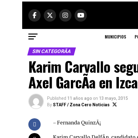
MUNICIPIOS
P
SIN CATEGORÃ­A
Karim Carvallo segu
Axel GarcÃ­a en Izca
Published
11 años ago
on
13 mayo, 2015
By
STAFF / Zona Cero Noticias
– Fernanda QuinzÃ¡
Karim Carvallo DelfÃ­n, candidato d