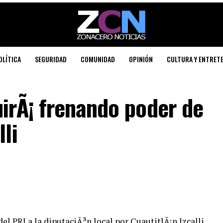
OLÍTICA
SEGURIDAD
COMUNIDAD
OPINIÓN
CULTURA Y ENTRET
irÃ¡ frenando poder de
lli
el PRI a la diputaciÃ³n local por CuautitlÃ¡n Izcalli,