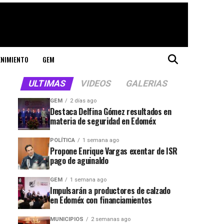
ENIMIENTO
GEM
ULTIMAS
VIDEOS
GALERIAS
GEM
2 días ago
Destaca Delfina Gómez resultados en
materia de seguridad en Edoméx
POLÍTICA
1 semana ago
Propone Enrique Vargas exentar de ISR
pago de aguinaldo
GEM
1 semana ago
Impulsarán a productores de calzado
en Edoméx con financiamientos
MUNICIPIOS
2 semanas ago