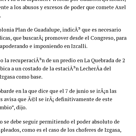
ente a los abusos y excesos de poder que comete Axel
.
olonia Plan de Guadalupe, indicÃ³ que es necesario
dicas, que buscarÃ¡ promover desde el Congreso, para
a apoderando e imponiendo en Izcalli.
o la recuperaciÃ³n de un predio en La Quebrada de 2
bica a un costado de la estaciÃ³n LecherÃ­a del
 Izgasa como base.
de en la que dice que el 7 de junio se irÃ¡n las
ues avisa que Ã©l se irÃ¡ definitivamente de este
mbio”, dijo.
no se debe seguir permitiendo el poder absoluto de
pleados, como es el caso de los choferes de Izgasa,