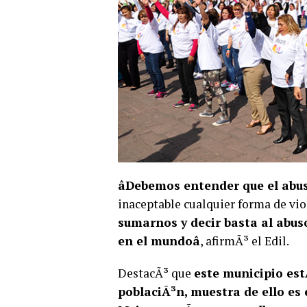
âDebemos entender que el abu
inaceptable cualquier forma de viol
sumarnos y decir basta al abuso
en el mundoâ
, afirmÃ³ el Edil.
DestacÃ³ que
este municipio est
poblaciÃ³n,
muestra de ello es 