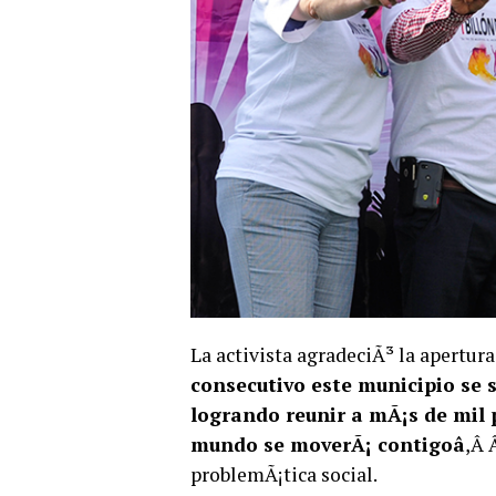
La activista agradeciÃ³ la apertura
consecutivo este municipio se su
logrando reunir a mÃ¡s de mil p
mundo se moverÃ¡ contigoâ
,Â 
problemÃ¡tica social.