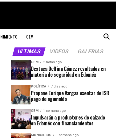
ENIMIENTO
GEM
ULTIMAS
VIDEOS
GALERIAS
GEM
2 horas ago
Destaca Delfina Gómez resultados en
materia de seguridad en Edoméx
POLÍTICA
7 días ago
Propone Enrique Vargas exentar de ISR
pago de aguinaldo
GEM
1 semana ago
Impulsarán a productores de calzado
en Edoméx con financiamientos
MUNICIPIOS
1 semana ago