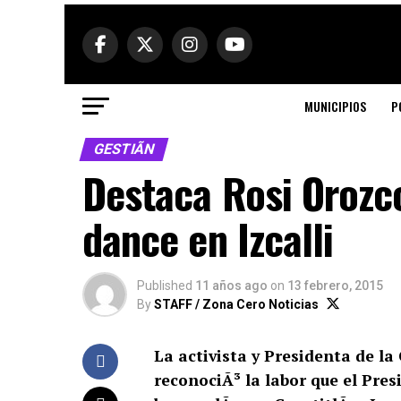
MUNICIPIOS
P
GESTIÃN
Destaca Rosi Orozco
dance en Izcalli
Published
11 años ago
on
13 febrero, 2015
By
STAFF / Zona Cero Noticias
La activista y Presidenta de l
reconociÃ³ la labor que el Pres