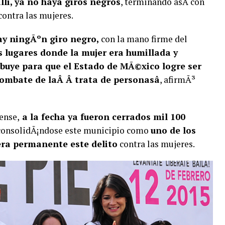
lli, ya no haya giros negros
, terminando asÃ­ con
contra las mujeres.
hay ningÃºn giro negro,
con la mano firme del
s lugares donde la mujer era humillada y
ibuye para que el Estado de MÃ©xico logre ser
ombate de laÂ Â trata de personasâ
, afirmÃ³
ense,
a la fecha ya fueron cerrados mil 100
 consolidÃ¡ndose este municipio como
uno de los
ra permanente este delito
contra las mujeres.