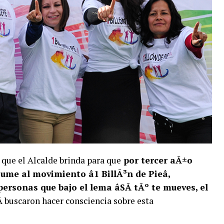
 que el Alcalde brinda para que
por tercer aÃ±o
me al movimiento â1 BillÃ³n de Pieâ,
ersonas que bajo el lema âSÃ­ tÃº te mueves, el
Â buscaron hacer consciencia sobre esta