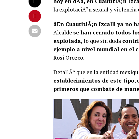
hoy en dÃ­a, en CuautitlÃ¡n Izca
la explotaciÃ³n sexual y violencia 
âEn CuautitlÃ¡n Izcalli ya no 
Alcalde
se han cerrado todos lo
explotada,
lo que sin duda
contr
ejemplo a nivel mundial en el c
Rosi Orozco.
DetallÃ³ que en la entidad mexiqu
establecimientos de este tipo
,
primeros que combate de mane