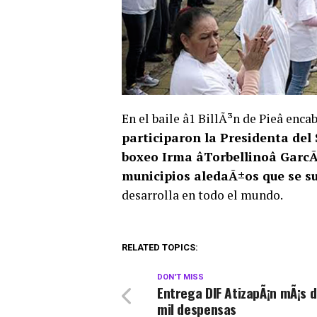
En el baile â1 BillÃ³n de Pieâ en
participaron la Presidenta del
boxeo Irma âTorbellinoâ Garc
municipios aledaÃ±os que se su
desarrolla en todo el mundo.
RELATED TOPICS:
DON'T MISS
Entrega DIF AtizapÃ¡n mÃ¡s d
mil despensas