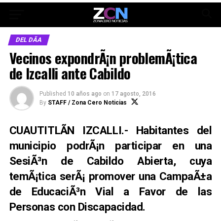
DEL DÃ­A
Vecinos expondrÃ¡n problemÃ¡tica
de Izcalli ante Cabildo
Published
10 años ago
on
17 agosto, 2016
By
STAFF / Zona Cero Noticias
CUAUTITLÃN IZCALLI.- Habitantes del
municipio podrÃ¡n participar en una
SesiÃ³n de Cabildo Abierta, cuya
temÃ¡tica serÃ¡ promover una CampaÃ±a
de EducaciÃ³n Vial a Favor de las
Personas con Discapacidad.