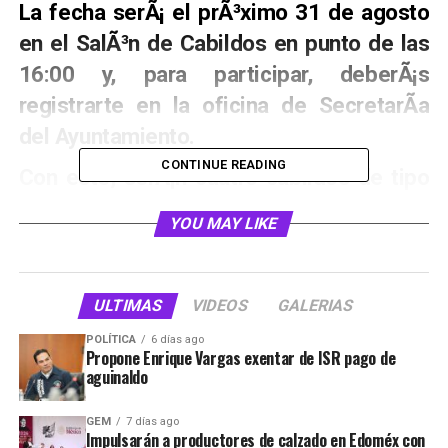
La fecha serÃ¡ el prÃ³ximo 31 de agosto
en el SalÃ³n de Cabildos en punto de las
16:00 y, para participar, deberÃ¡s
registrarte en la oficina de SecretarÃ­a
del Ayuntamiento.
CONTINUE READING
Con este, serÃ¡n cuatro cabildos de tipo
ciudadano los que se hayan realizado en
YOU MAY LIKE
el territorio de CuautitlÃ¡n Izcalli.
En este tipo de cabildos, los vecinos
ULTIMAS
VIDEOS
GALERIAS
exponen sus necesidades y
problemÃ¡ticas, para que posteriormente
POLÍTICA
6 días ago
Propone Enrique Vargas exentar de ISR pago de
el Ayuntamiento implemente lÃ­neas de
aguinaldo
acciÃ³n a seguir respecto a lo
GEM
7 días ago
demandado.
Impulsarán a productores de calzado en Edoméx con