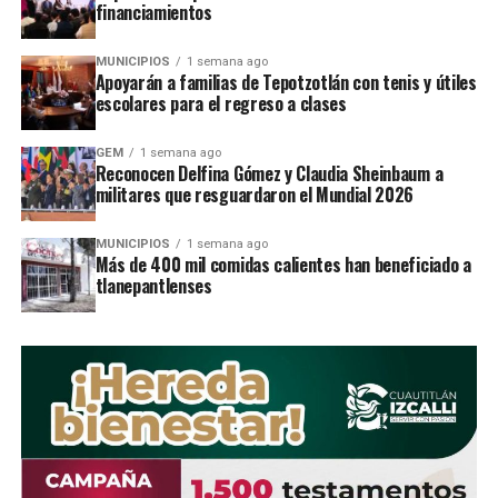
financiamientos
RELATED TOPICS:
MUNICIPIOS
1 semana ago
Apoyarán a familias de Tepotzotlán con tenis y útiles
UP NEXT
escolares para el regreso a clases
Matan a asaltantes de pasajeros en Naucalpan
GEM
1 semana ago
DON'T MISS
Reconocen Delfina Gómez y Claudia Sheinbaum a
En Izcalli fabricarÃ¡n refacciones del Metro
militares que resguardaron el Mundial 2026
MUNICIPIOS
1 semana ago
STAFF / Zona Cero Noticias
Más de 400 mil comidas calientes han beneficiado a
tlanepantlenses