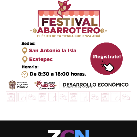
Las operaciones financieras se dieron desde el año 2008,
y la última de ellas ocurrió en 2019, un día antes de que
Mares Cossío se retirara del Congreso como diputado
local.
Luis Alberto Martínez Bravo, Secretario de la Comisión
de Energía, fue particular de David López en
Comunicación Social de la presidencia de la República
con Enrique Peña Nieto, se desempeñó en la gerencia de
Responsabilidades y Desarrollo Social de Pemex,
despidiendo a más de 60% del personal, y colocando a
gente de su confianza y sin experiencia.
En octubre de 2019, una nota periodística lo señaló de
beneficiar en la entrega de franquicias para abrir
gasolineras, durante la administración de Peña Nieto.
Se le señala como uno de los operadores en el llamado
huachicol.Manuel Bartlett, sin duda el más conocido de