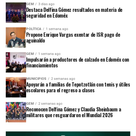
FGR por el delito de delincuencia organizada, así como
GEM
3 días ago
allegados al exgobernador Javier Duarte de Ochoa, hoy
Destaca Delfina Gómez resultados en materia de
seguridad en Edoméx
preso por lavado de dinero.
Se señala haber beneficiado la empresa Expertos en
POLÍTICA
1 semana ago
Propone Enrique Vargas exentar de ISR pago de
Opinión S. de R.L., cuya apoderado legal era Nancy
aguinaldo
Fabiola Ramírez Pastrana, quien casualmente era la
administradora del despacho Gutiérrez Luna Abogados
GEM
1 semana ago
S.C., propiedad del Presidente de la Cámara de
Impulsarán a productores de calzado en Edoméx con
financiamientos
Diputados.
La otra empresa beneficiada por Sergio Luna fue Freydig
MUNICIPIOS
2 semanas ago
Apoyarán a familias de Tepotzotlán con tenis y útiles
Industrial S.A de C.V., el cual el diputado nunca pudo
escolares para el regreso a clases
comprobar servicios, por 65 millones de pesos.
GEM
2 semanas ago
Juan Ramiro Robledo Ruiz, Presidente de la Comisión de
Reconocen Delfina Gómez y Claudia Sheinbaum a
Puntos Constitucionales, En 2017 se filtró un escándalo
militares que resguardaron el Mundial 2026
político en contra del diputado federal, un grupo de
taxistas denunció que existían irregularidades las
concesiones entregadas; por lo que demandaron la