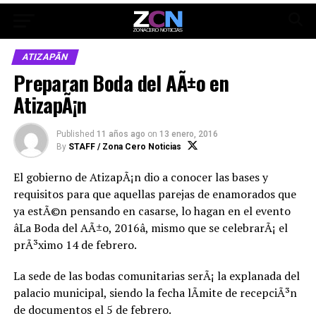
ATIZAPÃN
Preparan Boda del AÃ±o en
AtizapÃ¡n
Published
11 años ago
on
13 enero, 2016
By
STAFF / Zona Cero Noticias
El gobierno de AtizapÃ¡n dio a conocer las bases y
requisitos para que aquellas parejas de enamorados que
ya estÃ©n pensando en casarse, lo hagan en el evento
âLa Boda del AÃ±o, 2016â, mismo que se celebrarÃ¡ el
prÃ³ximo 14 de febrero.
La sede de las bodas comunitarias serÃ¡ la explanada del
palacio municipal, siendo la fecha lÃ­mite de recepciÃ³n
de documentos el 5 de febrero.