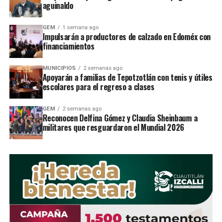
aguinaldo
58-20-69-03.
GEM
1 semana ago
Impulsarán a productores de calzado en Edoméx con
financiamientos
RELATED TOPICS:
UP NEXT
MUNICIPIOS
2 semanas ago
Capturan a ladrones de autos en AtizapÃ¡n
Apoyarán a familias de Tepotzotlán con tenis y útiles
escolares para el regreso a clases
STAFF / Zona Cero Noticias
GEM
2 semanas ago
Reconocen Delfina Gómez y Claudia Sheinbaum a
militares que resguardaron el Mundial 2026