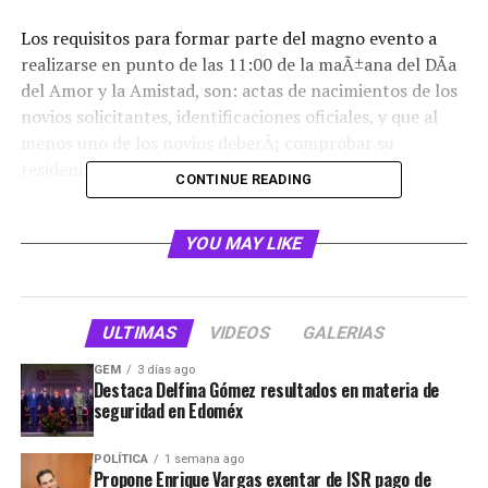
Los requisitos para formar parte del magno evento a
realizarse en punto de las 11:00 de la maÃ±ana del DÃ­a
del Amor y la Amistad, son: actas de nacimientos de los
novios solicitantes, identificaciones oficiales, y que al
menos uno de los novios deberÃ¡ comprobar su
residencia en el municipio.
CONTINUE READING
PodrÃ¡s realizar el trÃ¡mite en los siguientes puntos:
YOU MAY LIKE
OficialÃ­a 1 ubicada en Boulevard. Adolfo LÃ³pez Mateos
#91, colonia El Potrero. Tel: 53-65-52-97/ 36-22-29-91.
ULTIMAS
VIDEOS
GALERIAS
OficialÃ­a 2 en Hacienda de la Puntada #1, local 7,
colonia Lomas de la Hacienda.
GEM
3 días ago
Destaca Delfina Gómez resultados en materia de
seguridad en Edoméx
Tel: 53-70-00-63.
OficialÃ­a 4, Avenida Hogares de AtizapÃ¡n esquina
POLÍTICA
1 semana ago
Propone Enrique Vargas exentar de ISR pago de
Hogar del Gozo s/n, colonia Hogares de AtizapÃ¡n. Tel: