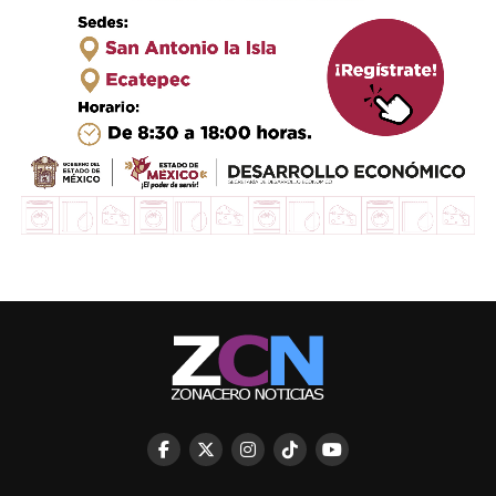
DON'T MISS
Nombran a nuevo director en Operagua
STAFF / Zona Cero Noticias