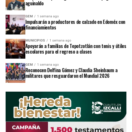
aguinaldo
desarrollen sus habilidades en torneos locales,
regionales y nacionales.
GEM
1 semana ago
Impulsarán a productores de calzado en Edoméx con
El campeÃ³n sÃºper mosca ha vivido en la
financiamientos
demarcaciÃ³n desde que tiene tres aÃ±os y ha
fomentado a travÃ©s de su gimnasio, ubicado en
MUNICIPIOS
1 semana ago
Villa Esmeralda, el deporte de los puÃ±os.
Apoyarán a familias de Tepotzotlán con tenis y útiles
escolares para el regreso a clases
Alfredo GarcÃ­a DurÃ¡n, alcalde de TultitlÃ¡n
refiriÃ³
que el fomento al deporte es uno de los ejes principales
GEM
1 semana ago
Reconocen Delfina Gómez y Claudia Sheinbaum a
de gobierno. Y agregÃ³ que TultitlÃ¡n merece
âun
militares que resguardaron el Mundial 2026
lugar mÃ¡s digno con modernos espacios y
deportistas como Carlos Cuadrasâ.