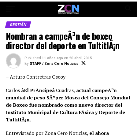
GESTIÃN
Nombran a campeÃ³n de boxeo
director del deporte en TultitlÃ¡n
Published
11 años ago
on
20 abril, 2015
By
STAFF / Zona Cero Noticias
– Arturo Contretras Oscoy
Carlos
âEl PrÃ­ncipeâ
Cuadras,
actual campeÃ³n
mundial de peso SÃºper Mosca del Consejo Mundial
de Boxeo fue nombrado como nuevo director del
Instituto Municipal de Cultura FÃ­sica y Deporte de
TultitlÃ¡n.
Entrevistado por Zona Cero Noticias,
el ahora