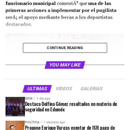
funcionario municipal
comentÃ³ que
una de las
primeras acciones a implementar por el pugilista
serÃ¡ el apoyo mediante becas a los deportistas
destacados.
CONTINUE READING
YOU MAY LIKE
ULTIMAS
VIDEOS
GALERIAS
GEM
1 día ago
Destaca Delfina Gómez resultados en materia de
seguridad en Edoméx
SeÃ±alÃ³ que en
el municipio de TultitlÃ¡n
existen
grandes prospectos en diferentes disciplinas, por lo que
POLÍTICA
1 semana ago
buscarÃ¡ no solo entrenen, sino que tambiÃ©n
Propone Enrique Vargas exentar de ISR pago de