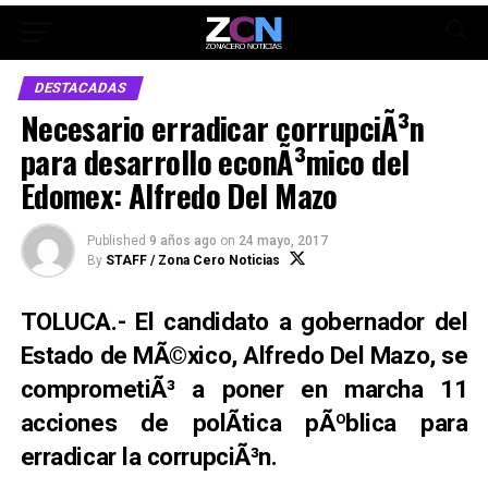
DESTACADAS
Necesario erradicar corrupciÃ³n
para desarrollo econÃ³mico del
Edomex: Alfredo Del Mazo
Published
9 años ago
on
24 mayo, 2017
By
STAFF / Zona Cero Noticias
TOLUCA.- El candidato a gobernador del
Estado de MÃ©xico, Alfredo Del Mazo, se
comprometiÃ³ a poner en marcha 11
acciones de polÃ­tica pÃºblica para
erradicar la corrupciÃ³n.