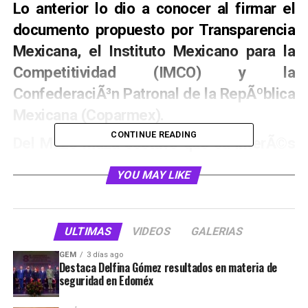
Lo anterior lo dio a conocer al firmar el
documento propuesto por Transparencia
Mexicana, el Instituto Mexicano para la
Competitividad (IMCO) y la
ConfederaciÃ³n Patronal de la RepÃºblica
Mexicana (Coparmex).
CONTINUE READING
Del Mazo Maza sostuvo que su interÃ©s
es el impulsar las acciones que sean
YOU MAY LIKE
necesarias para el combate de la
corrupciÃ³n y la impunidad porque es una
“condiciÃ³n para erradicar la inseguridad
ULTIMAS
VIDEOS
GALERIAS
y alcanzar el desarrollo econÃ³mico
GEM
3 días ago
Destaca Delfina Gómez resultados en materia de
pleno que anhelamos”.
seguridad en Edoméx
Alfredo Del Mazo reiterÃ³ que en su