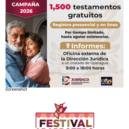
RELATED TOPICS:
UP NEXT
AsociaciÃ³n de Desarrolladores Inmobiliarios se suman
a propuestas de Alfredo Del Mazo
DON'T MISS
DepurarÃ© a la policÃ­a y reconocerÃ© a los buenos
elementos: Alfredo Del Mazo
STAFF / Zona Cero Noticias
Screenshot