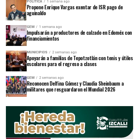
POLÍTICA
1 semana ago
gobierno trabajarÃ¡ con los organismos
Propone Enrique Vargas exentar de ISR pago de
aguinaldo
civiles y la iniciativa privada para lograr
que el Estado de MÃ©xico tenga el
GEM
1 semana ago
Impulsarán a productores de calzado en Edoméx con
sistema anticorrupciÃ³n mÃ¡s robusto y
financiamientos
moderno de todo el paÃ­s.
MUNICIPIOS
2 semanas ago
“Me permito agregar un doceavo
Apoyarán a familias de Tepotzotlán con tenis y útiles
escolares para el regreso a clases
compromiso: Una vez siendo gobernador
electo, me comprometo a establecer
GEM
2 semanas ago
Reconocen Delfina Gómez y Claudia Sheinbaum a
mesas de trabajo en las que participen
militares que resguardaron el Mundial 2026
los especialistas que ustedes designen y
mi equipo de transiciÃ³n, a fin de avanzar
en los 11 puntos y fijar de manera
conjunta los plazos para su
cumplimiento”, dijo Del Mazo Maza.