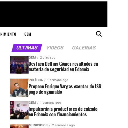
ENIMIENTO
GEM
ULTIMAS
VIDEOS
GALERIAS
GEM
2 días ago
Destaca Delfina Gómez resultados en
materia de seguridad en Edoméx
POLÍTICA
1 semana ago
Propone Enrique Vargas exentar de ISR
pago de aguinaldo
GEM
1 semana ago
Impulsarán a productores de calzado
en Edoméx con financiamientos
MUNICIPIOS
2 semanas ago