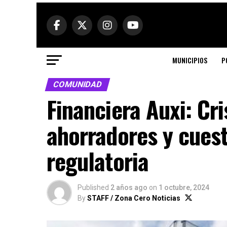
MUNICIPIOS
P
COMUNIDAD
Financiera Auxi: Cr
ahorradores y cuest
regulatoria
Published
2 años ago
on
1 octubre, 2024
By
STAFF / Zona Cero Noticias