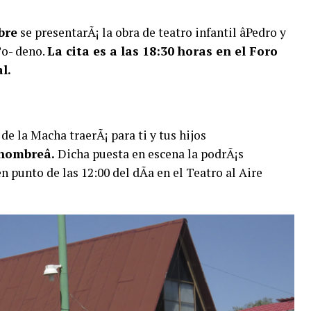
bre
se presentarÃ¡ la obra de teatro infantil âPedro y
ºo- deno.
La cita es a las 18:30 horas en el Foro
l.
de la Macha traerÃ¡ para ti y tus hijos
nombreâ.
Dicha puesta en escena la podrÃ¡s
n punto de las 12:00 del dÃ­a en el Teatro al Aire