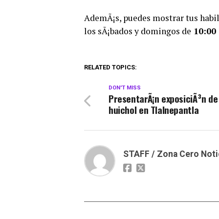
AdemÃ¡s, puedes mostrar tus habili
los sÃ¡bados y domingos de
10:00 
RELATED TOPICS:
DON'T MISS
PresentarÃ¡n exposiciÃ³n de
huichol en Tlalnepantla
STAFF / Zona Cero Noti