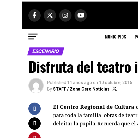
MUNICIPIOS
P
ESCENARIO
Disfruta del teatro 
Published
11 años ago
on
10 octubre, 2015
By
STAFF / Zona Cero Noticias
El Centro Regional de Cultura d
para toda la familia; obras de tea
deleitar la pupila. Recuerda que el 