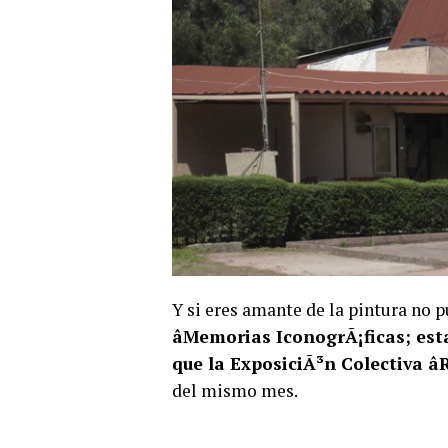
Y si eres amante de la pintura no 
âMemorias IconogrÃ¡ficas; est
que la ExposiciÃ³n Colectiva â
del mismo mes.