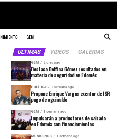
ENIMIENTO
GEM
ULTIMAS
VIDEOS
GALERIAS
GEM
2 días ago
Destaca Delfina Gómez resultados en
materia de seguridad en Edoméx
POLÍTICA
1 semana ago
Propone Enrique Vargas exentar de ISR
pago de aguinaldo
GEM
1 semana ago
Impulsarán a productores de calzado
en Edoméx con financiamientos
MUNICIPIOS
1 semana ago