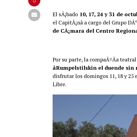
El sÃ¡bado
10, 17, 24 y 31 de octu
el CapitÃ¡nâ a cargo del Grupo DÃ
de CÃ¡mara del Centro Regiona
Por su parte, la compaÃ±Ã­a teatral 
âRumpelstilskin el duende sin 
disfrutar los domingos 11, 18 y 25 e
Libre.