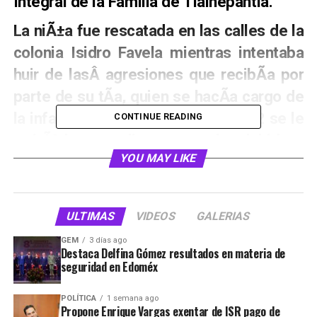
Integral de la Familia de Tlalnepantla
.
La niÃ±a fue rescatada en las calles de la
colonia Isidro Favela mientras intentaba
huir de lasÂ agresiones que recibÃ­a por
parte de su tÃ­a, quien se hacÃ­a cargo de
la infante luego de que en elÂ 2012 se le
CONTINUE READING
retirÃ³ la custodia a su madre debido a
YOU MAY LIKE
que ella tambiÃ©n era su agresora.
Actualmente la menor de edad se
encuentra en custodia y resguardo en uno
ULTIMAS
VIDEOS
GALERIAS
de los albergues delÂ DIF municipal
GEM
3 días ago
Destaca Delfina Gómez resultados en materia de
mientras continÃºan con las
seguridad en Edoméx
averiguaciones pertinentes. AdemÃ¡s
mediante unaÂ revisiÃ³n mÃ©dica se
POLÍTICA
1 semana ago
Propone Enrique Vargas exentar de ISR pago de