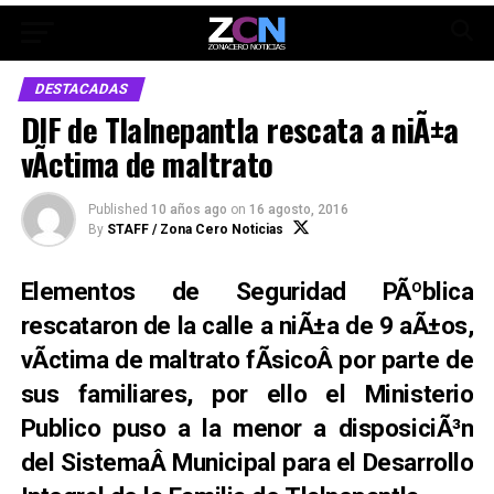
DESTACADAS
DIF de Tlalnepantla rescata a niÃ±a
vÃ­ctima de maltrato
Published
10 años ago
on
16 agosto, 2016
By
STAFF / Zona Cero Noticias
Elementos de Seguridad PÃºblica
rescataron de la calle a niÃ±a de 9 aÃ±os,
vÃ­ctima de maltrato fÃ­sicoÂ por parte de
sus familiares, por ello el Ministerio
Publico puso a la menor a disposiciÃ³n
del
SistemaÂ Municipal para el Desarrollo