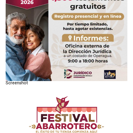
Finalmente se realizÃ³ la
premiaciÃ³n a nivel primaria
, cambiando el semblante de una pequeÃ±a alumna que
no consiguiÃ³ nada, pero el
tercer lugar la escuela
Diego Rivera
;
el segundo lugar fue para la escuela
primaria Emperador CuauhtÃ©moc
quien empato
con la
Primaria Agripin GarcÃ­a Estrada
, dando paso al
primer lugar que se le otorgÃ³ a la escuela primaria
NiÃ±os HÃ©roes.
Screenshot