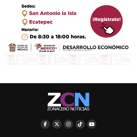
RELATED TOPICS:
UP NEXT
Alistan encuentro estatal de Pymes en Izcalli
DON'T MISS
ContinÃºa gobierno de AtizapÃ¡n entregando
infraestructura educativa
STAFF / Zona Cero Noticias