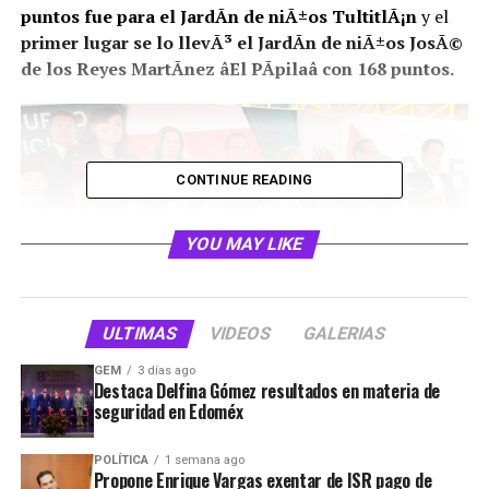
puntos fue para el JardÃ­n de niÃ±os TultitlÃ¡n
y el
primer lugar se lo llevÃ³ el JardÃ­n de niÃ±os JosÃ©
de los Reyes MartÃ­nez âEl PÃ­pilaâ con 168 puntos.
CONTINUE READING
YOU MAY LIKE
ULTIMAS
VIDEOS
GALERIAS
GEM
3 días ago
Destaca Delfina Gómez resultados en materia de
Las escoltas conformadas por estudiantes de nivel
seguridad en Edoméx
preescolar y primaria hicieron una gran presentaciÃ³n
de las rutinas que
fueron evaluadas por jueces
POLÍTICA
1 semana ago
Propone Enrique Vargas exentar de ISR pago de
expertos en en el tema
y quienes tomaron en