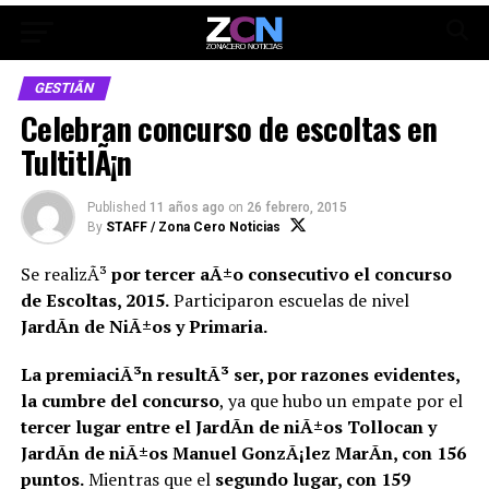
GESTIÃN
Celebran concurso de escoltas en
TultitlÃ¡n
Published
11 años ago
on
26 febrero, 2015
By
STAFF / Zona Cero Noticias
Se realizÃ³
por tercer aÃ±o consecutivo el concurso
de Escoltas, 2015.
Participaron escuelas de nivel
JardÃ­n de NiÃ±os y Primaria.
La premiaciÃ³n resultÃ³ ser, por razones evidentes,
la cumbre del concurso
, ya que hubo un empate por el
tercer lugar entre el JardÃ­n de niÃ±os Tollocan y
JardÃ­n de niÃ±os Manuel GonzÃ¡lez MarÃ­n, con 156
puntos.
Mientras que el
segundo lugar, con 159