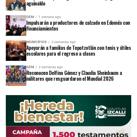
aguinaldo
consideraciÃ³n para la calificaciÃ³n
la coordinaciÃ³n,
el porte y gallardÃ­a, asÃ­ como la voz de mando para
GEM
1 semana ago
ejecutar la rutina.
Impulsarán a productores de calzado en Edoméx con
financiamientos
El presidente municipal
Higinio Alfredo GarcÃ­a
DurÃ¡n refiriÃ³, luego de concluirÂ el concurso:
MUNICIPIOS
2 semanas ago
Apoyarán a familias de Tepotzotlán con tenis y útiles
Nuestro objetivo principal es apoyar la formaciÃ³n
escolares para el regreso a clases
de todos los estudiantes tultitlenses,
reconocer la
dedicaciÃ³n y esfuerzo que realizan en este tipo de
GEM
2 semanas ago
actividades cÃ­vicasâ, dijo.
Reconocen Delfina Gómez y Claudia Sheinbaum a
militares que resguardaron el Mundial 2026