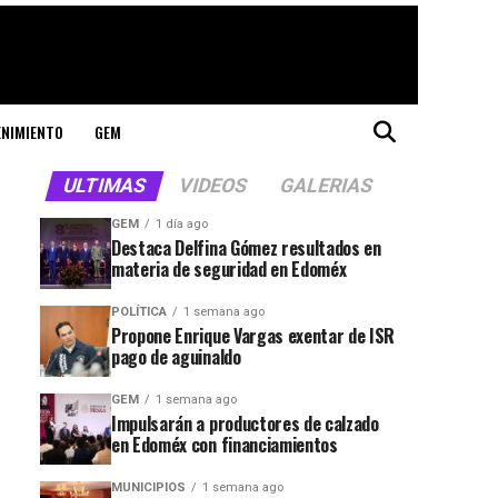
ENIMIENTO
GEM
ULTIMAS
VIDEOS
GALERIAS
GEM
1 día ago
Destaca Delfina Gómez resultados en
materia de seguridad en Edoméx
POLÍTICA
1 semana ago
Propone Enrique Vargas exentar de ISR
pago de aguinaldo
GEM
1 semana ago
Impulsarán a productores de calzado
en Edoméx con financiamientos
MUNICIPIOS
1 semana ago