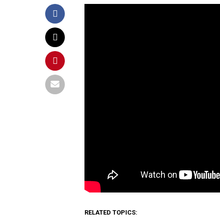
Al inaugurar la repavimentación co
fraccionamiento Rinconada de Cuau
estas obras integrales se avanza ha
mejora la circulación vial.
En entrevista, Ricardo Núñez expli
esta zona el flujo vehicular será 
pues en horas pico llegaban a ser d
dos o tres minutos, para lo cual ha
automovilistas sobre la nueva circ
Al abordar el tema del desabasto de
todos los municipios metropolitan
pozos con lo cual se busca atacar l
RELATED TOPICS: