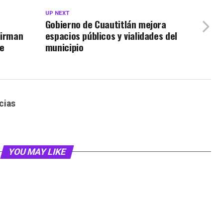
UP NEXT
Gobierno de Cuautitlán mejora
firman
espacios públicos y vialidades del
ue
municipio
cias
YOU MAY LIKE