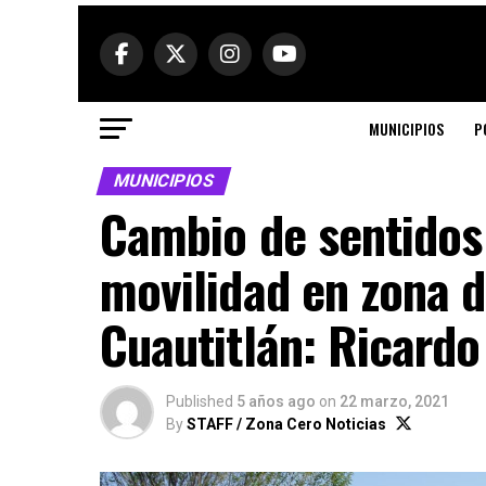
MUNICIPIOS
P
MUNICIPIOS
Cambio de sentidos
movilidad en zona 
Cuautitlán: Ricard
Published
5 años ago
on
22 marzo, 2021
By
STAFF / Zona Cero Noticias