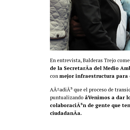
En entrevista, Balderas Trejo com
de la SecretarÃ­a del Medio Am
con
mejor infraestructura para 
AÃ±adiÃ³ que el proceso de transi
puntualizando
âVenimos a dar l
colaboraciÃ³n de gente que ten
ciudadanÃ­a.