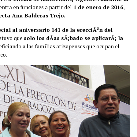
ntra en funciones a partir del
1 de enero de 2016
,
lecta Ana Balderas Trejo.
cial al aniversario 141 de la erecciÃ³n del
ostuvo que
solo los dÃ­as sÃ¡bado se aplicarÃ¡ la
ficiando a las familias atizapenses que ocupan el
co.