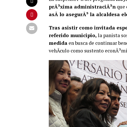
prÃ³xima administraciÃ³n
que e
asÃ­ lo asegurÃ³ la alcaldesa e
Tras asistir como invitada espe
referido municipio,
la panista s
medida
en busca de continuar bene
vehÃ­culo como sustento econÃ³mi