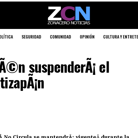
OLÍTICA
SEGURIDAD
COMUNIDAD
OPINIÓN
CULTURA Y ENTRET
Ã©n suspenderÃ¡ el
tizapÃ¡n
 No Circula se mantendrÃ¡ vigente
Â
durante la