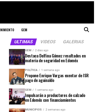
ENIMIENTO
GEM
ULTIMAS
VIDEOS
GALERIAS
GEM
2 días ago
Destaca Delfina Gómez resultados en
materia de seguridad en Edoméx
POLÍTICA
1 semana ago
Propone Enrique Vargas exentar de ISR
pago de aguinaldo
GEM
1 semana ago
Impulsarán a productores de calzado
en Edoméx con financiamientos
MUNICIPIOS
2 semanas ago