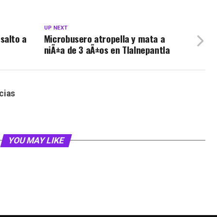
UP NEXT
salto a
Microbusero atropella y mata a
niÃ±a de 3 aÃ±os en Tlalnepantla
cias
YOU MAY LIKE