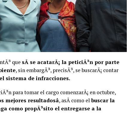
entÃ³ que
sÃ­ se acatarÃ¡ la peticiÃ³n por parte
biente
, sin embargÃ³, precisÃ³, se buscarÃ¡ contar
el sistema de infracciones.
ciÃ³n para tomar el cargo comenzarÃ¡ en octubre,
os mejores resultadosâ
, asÃ­ como el
buscar la
ga como propÃ³sito el entregarse a la