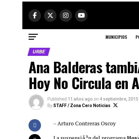
MUNICIPIOS
P
URBE
Ana Balderas tambi
Hoy No Circula en A
Published
11 años ago
on
4 septiembre, 2015
By
STAFF / Zona Cero Noticias
– Arturo Contreras Oscoy
La suspensiÃ³n del programa
HoyÂ