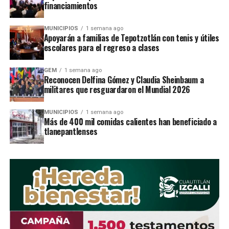
financiamientos
En tanto que el DIF y autoridades de salud
cuentan con la infraestructura para
MUNICIPIOS
1 semana ago
Apoyarán a familias de Tepotzotlán con tenis y útiles
brindar atenciÃ³n mÃ©dica ante casos de
escolares para el regreso a clases
enfermedades respiratorias u otros
padecimientos comunes de la temporada
GEM
1 semana ago
Reconocen Delfina Gómez y Claudia Sheinbaum a
invernal.
militares que resguardaron el Mundial 2026
MUNICIPIOS
1 semana ago
Más de 400 mil comidas calientes han beneficiado a
tlanepantlenses
RELATED TOPICS:
UP NEXT
Usan tecnologÃ­a para combatir a delincuentes en
Tlalnepantla
DON'T MISS
Capturan a prÃ³fugo de la justicia en AtizapÃ¡n