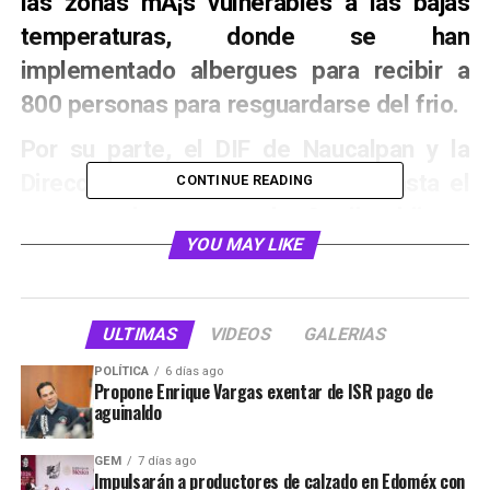
las zonas mÃ¡s vulnerables a las bajas
temperaturas, donde se han
implementado albergues para recibir a
800 personas para resguardarse del frio.
Por su parte, el DIF de Naucalpan y la
DirecciÃ³n de Desarrollo Social, hasta el
CONTINUE READING
momento han entregado, 2 mil cobijas a
YOU MAY LIKE
los sectores mÃ¡s desprotegidos.
AdemÃ¡s, las direcciones de Servicios y
Obras PÃºblicas, se encuentran listas
ULTIMAS
VIDEOS
GALERIAS
para llevar a cabo brigadas de limpieza
POLÍTICA
6 días ago
Propone Enrique Vargas exentar de ISR pago de
de vialidades a fin de evitar accidentes
aguinaldo
por la creaciÃ³n de hielo en la carpeta
asfÃ¡ltica.
GEM
7 días ago
Impulsarán a productores de calzado en Edoméx con