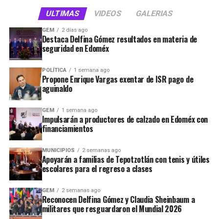
hogar”, sostuvo.
ULTIMAS
VIDEOS
GALERIAS
Finalmente, recordó que en este proyecto también se
GEM
2 días ago
contempla la adecuación de un sendero ecológico y la
Destaca Delfina Gómez resultados en materia de
rehabilitación del camino a los Cipreses.
seguridad en Edoméx
POLÍTICA
1 semana ago
Propone Enrique Vargas exentar de ISR pago de
RELATED TOPICS:
DESTACADA
DESTACADAS
PRINCIPAL
aguinaldo
PRINCIPALES
UP NEXT
GEM
1 semana ago
Entrega “Gely” equipo y estímulos económicos a policías
Impulsarán a productores de calzado en Edoméx con
de Tepotzotlán
financiamientos
DON'T MISS
MUNICIPIOS
2 semanas ago
Entrega Ma. De los Angeles Zuppa Villegas “Gely”
Apoyarán a familias de Tepotzotlán con tenis y útiles
apoyos económicos a 600 tepotzotlenses con
escolares para el regreso a clases
discapacidad
GEM
2 semanas ago
Reconocen Delfina Gómez y Claudia Sheinbaum a
militares que resguardaron el Mundial 2026
STAFF / Zona Cero Noticias