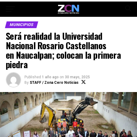
MUNICIPIOS
Será realidad la Universidad
Nacional Rosario Castellanos
en Naucalpan; colocan la primera
piedra
Published
1 año ago
on
30 mayo, 2025
By
STAFF / Zona Cero Noticias