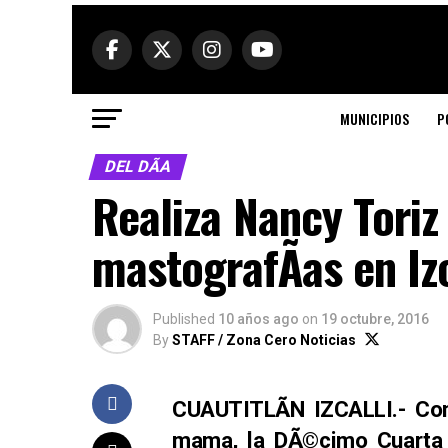
MUNICIPIOS
P
DEL DÃ­A
Realiza Nancy Tori
mastografÃ­as en Izc
Published
10 años ago
on
19 octubre, 2016
By
STAFF / Zona Cero Noticias
CUAUTITLÃN IZCALLI.- Con
mama, la DÃ©cimo Cuarta R