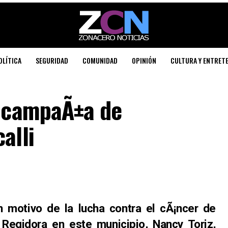
OLÍTICA
SEGURIDAD
COMUNIDAD
OPINIÓN
CULTURA Y ENTRET
z campaÃ±a de
alli
 motivo de la lucha contra el cÃ¡ncer de
egidora en este municipio, Nancy Toriz,