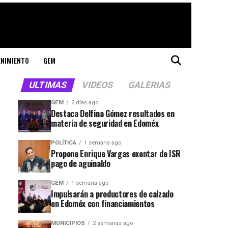
ENIMIENTO
GEM
ULTIMAS
VIDEOS
GALERIAS
GEM
2 días ago
Destaca Delfina Gómez resultados en
materia de seguridad en Edoméx
POLÍTICA
1 semana ago
Propone Enrique Vargas exentar de ISR
pago de aguinaldo
GEM
1 semana ago
Impulsarán a productores de calzado
en Edoméx con financiamientos
MUNICIPIOS
2 semanas ago