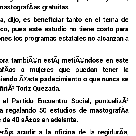
astografÃ­as gratuitas.
iva, dijo, es beneficiar tanto en el tema de
o, pues este estudio no tiene costo para
ones los programas estatales no alcanzan a
dora tambiÃ©n estÃ¡ metiÃ©ndose en este
afÃ­as a mujeres que puedan tener la
niendo Ã©ste padecimiento o que nunca se
efiriÃ³ Toriz Quezada.
el Partido Encuentro Social, puntualizÃ³
na regalando 50 estudios de mastografÃ­a
s de 40 aÃ±os en adelante.
rÃ¡s acudir a la oficina de la regidurÃ­a,