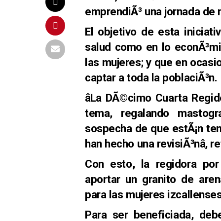
emprendiÃ³ una jornada de m
El objetivo de esta iniciat
salud como en lo econÃ³mic
las mujeres; y que en ocasi
captar a toda la poblaciÃ³n.
âLa DÃ©cimo Cuarta Regi
tema, regalando mastogr
sospecha de que estÃ¡n te
han hecho una revisiÃ³nâ, r
Con esto, la regidora por 
aportar un granito de are
para las mujeres izcallense
Para ser beneficiada, debe