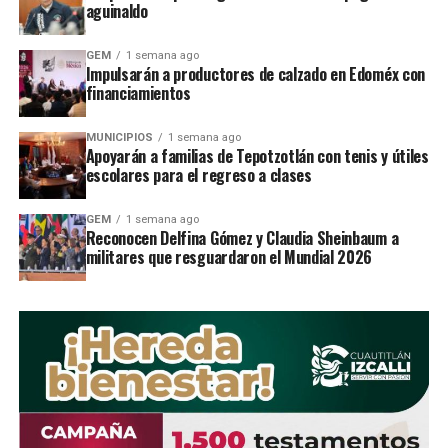
aguinaldo
pesos, recurso que pertenece a las tres
Ã³rdenes de gobierno.
GEM
1 semana ago
Impulsarán a productores de calzado en Edoméx con
financiamientos
Esta obra serÃ¡ una de las mÃ¡s
importantes para el 2017 y darÃ¡ mejor
MUNICIPIOS
1 semana ago
Apoyarán a familias de Tepotzotlán con tenis y útiles
movilidad para los automovilistas que se
escolares para el regreso a clases
dirigen a la zona esmeralda y a la colonia
GEM
1 semana ago
MÃ©xico nuevo.
Reconocen Delfina Gómez y Claudia Sheinbaum a
militares que resguardaron el Mundial 2026
RELATED TOPICS:
UP NEXT
CertificarÃ¡n internacionalmente a policÃ­a de
Naucalpan
DON'T MISS
AbrirÃ¡n Casa de la Juventud en AtizapÃ¡n