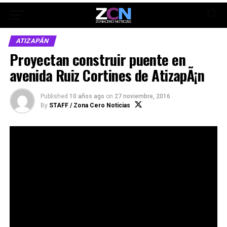
ATIZAPÃN
Proyectan construir puente en
avenida Ruiz Cortines de AtizapÃ¡n
Published
10 años ago
on
27 noviembre, 2016
By
STAFF / Zona Cero Noticias