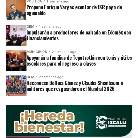
POLÍTICA
1 semana ago
Propone Enrique Vargas exentar de ISR pago de
aguinaldo
GEM
1 semana ago
Impulsarán a productores de calzado en Edoméx con
financiamientos
AdemÃ¡s, seÃ±alaron que
debido a que Mario Arana
encabeza
las encuestas
de aceptaciÃ³n de los
MUNICIPIOS
2 semanas ago
ciudadanos, es por lo que tienen miedo.
âSin duda
Apoyarán a familias de Tepotzotlán con tenis y útiles
escolares para el regreso a clases
alguna, serÃ¡ el prÃ³ximo presidente municipal,Â
vamos con todo, este tren ya nadie lo detiene y
GEM
2 semanas ago
vamos a ganar con todo y los obstÃ¡culos que nos
Reconocen Delfina Gómez y Claudia Sheinbaum a
ponganâ.
militares que resguardaron el Mundial 2026
Y concluyeron afirmando que la poblaciÃ³n ya no
cree en los rojos, enfatizando en que ya estÃ¡n
cansados de los abusos y se ha quitado la venda de
los ojos.