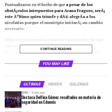
Puntualizaron en el hecho de que
a pesar de los
obstÃ¡culos interpuestos para Arana Fragoso, serÃ¡
este Ãºltimo quien triunfe y dÃ© alegrÃ­a a los
nicolaitas porque el municipio iniciarÃ¡ un cambio
necesario.
âHoy mÃ¡s que nunca estamos convencidos de que
vamos a ganar, estamos haciendo historia en
CONTINUE READING
NicolÃ¡s Romero, porque lo que no nos mata nos
hace mÃ¡s fuertes, y vamos mÃ¡s fuertes que nunca,
porque somos mÃ¡s los que queremos un cambio en
YOU MAY LIKE
NicolÃ¡s Romeroâ,
refirieron.
ULTIMAS
VIDEOS
GALERIAS
GEM
3 días ago
Destaca Delfina Gómez resultados en materia de
seguridad en Edoméx