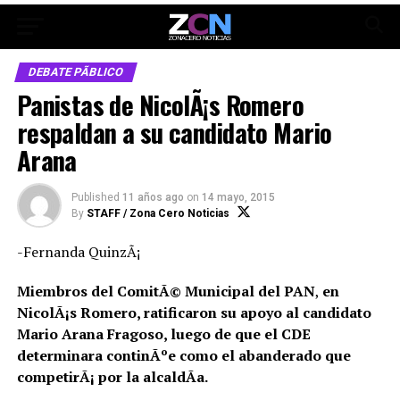
DEBATE PÃBLICO
Panistas de NicolÃ¡s Romero
respaldan a su candidato Mario
Arana
Published
11 años ago
on
14 mayo, 2015
By
STAFF / Zona Cero Noticias
-Fernanda QuinzÃ¡
Miembros del ComitÃ© Municipal del PAN
,
en
NicolÃ¡s Romero, ratificaron su apoyo al candidato
Mario Arana Fragoso, luego de que el CDE
determinara continÃºe como el abanderado que
competirÃ¡ por la alcaldÃ­a.