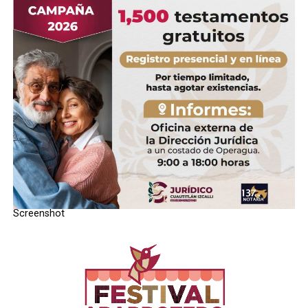
RELATED TOPICS:
UP NEXT
Denisse Ugalde fortalecerÃ¡ economÃ­a de Tlalnepantla
DON'T MISS
MÃ¡s armamento a policÃ­as de Izcalli: Karla Fiesco
STAFF / Zona Cero Noticias
Screenshot