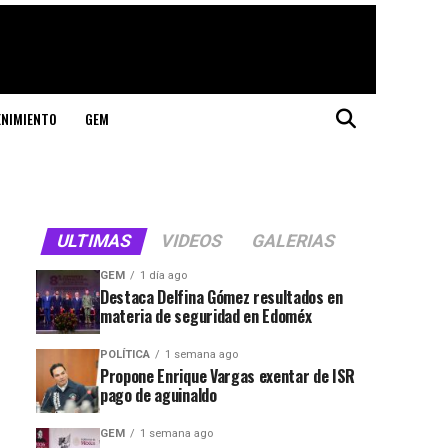
ENIMIENTO
GEM
ULTIMAS
VIDEOS
GALERIAS
GEM
1 día ago
Destaca Delfina Gómez resultados en
materia de seguridad en Edoméx
POLÍTICA
1 semana ago
Propone Enrique Vargas exentar de ISR
pago de aguinaldo
GEM
1 semana ago