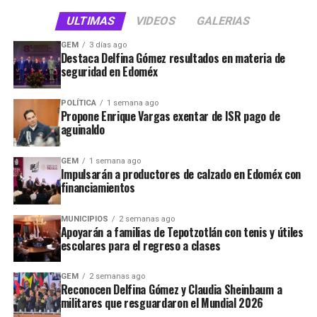
ULTIMAS
VIDEOS
GALERIAS
UP NEXT
Con obras se hace justicia social en las colonias
GEM
3 días ago
de Naucalpan: Isaac Montoya
Destaca Delfina Gómez resultados en materia de
seguridad en Edoméx
DON'T MISS
Inician repavimentación de la calle Excélsior,
en Tlalnepantla
POLÍTICA
1 semana ago
Propone Enrique Vargas exentar de ISR pago de
aguinaldo
STAFF / Zona Cero Noticias
GEM
1 semana ago
Impulsarán a productores de calzado en Edoméx con
financiamientos
MUNICIPIOS
2 semanas ago
Apoyarán a familias de Tepotzotlán con tenis y útiles
escolares para el regreso a clases
GEM
2 semanas ago
Reconocen Delfina Gómez y Claudia Sheinbaum a
militares que resguardaron el Mundial 2026