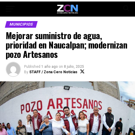
MUNICIPIOS
Mejorar suministro de agua,
prioridad en Naucalpan; modernizan
pozo Artesanos
Published
1 año ago
on
8 julio, 2025
By
STAFF / Zona Cero Noticias