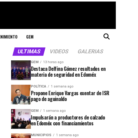
ENIMIENTO
GEM
ULTIMAS
VIDEOS
GALERIAS
GEM
13 horas ago
Destaca Delfina Gómez resultados en
materia de seguridad en Edoméx
POLÍTICA
1 semana ago
Propone Enrique Vargas exentar de ISR
pago de aguinaldo
GEM
1 semana ago
Impulsarán a productores de calzado
en Edoméx con financiamientos
MUNICIPIOS
1 semana ago