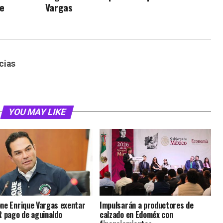
ue
Vargas
cias
YOU MAY LIKE
ne Enrique Vargas exentar
Impulsarán a productores de
R pago de aguinaldo
calzado en Edoméx con