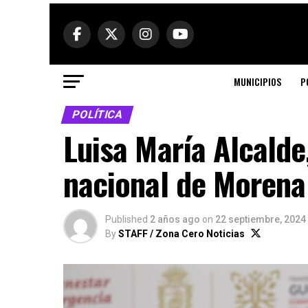
MUNICIPIOS
P
POLÍTICA
Luisa María Alcalde
nacional de Morena
Published
2 años ago
on
22 septiembre, 2024
By
STAFF / Zona Cero Noticias