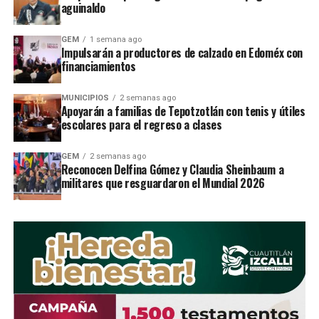
aguinaldo
inundaciones
GEM
1 semana ago
Impulsarán a productores de calzado en Edoméx con
STAFF / Zona Cero Noticias
financiamientos
MUNICIPIOS
2 semanas ago
Apoyarán a familias de Tepotzotlán con tenis y útiles
escolares para el regreso a clases
GEM
2 semanas ago
Reconocen Delfina Gómez y Claudia Sheinbaum a
militares que resguardaron el Mundial 2026