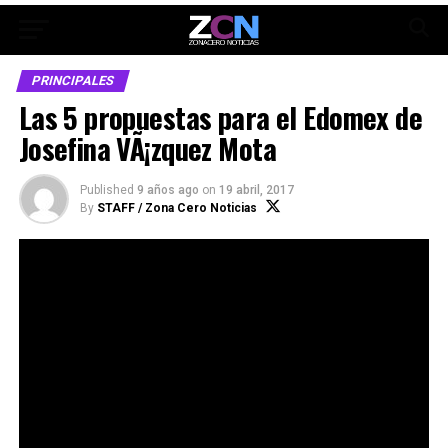
PRINCIPALES
Las 5 propuestas para el Edomex de
Josefina VÃ¡zquez Mota
Published
9 años ago
on
19 abril, 2017
By
STAFF / Zona Cero Noticias