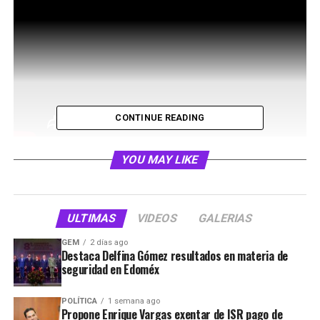
CONTINUE READING
YOU MAY LIKE
ULTIMAS
VIDEOS
GALERIAS
RELATED TOPICS:
GEM
2 días ago
UP NEXT
Destaca Delfina Gómez resultados en materia de
Josefina VÃ¡zquez impulsarÃ¡ la creaciÃ³n de 10 mil
seguridad en Edoméx
empleos mensuales en Edomex
POLÍTICA
1 semana ago
DON'T MISS
Propone Enrique Vargas exentar de ISR pago de
Gobierno de Naucalpan aplica acciones para prevenir