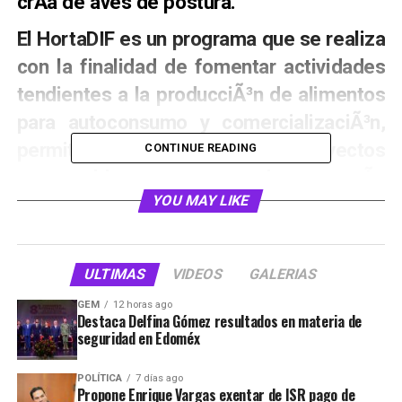
crÃ­a de aves de postura.
El HortaDIF es un programa que se realiza
con la finalidad de fomentar actividades
tendientes a la producciÃ³n de alimentos
para autoconsumo y comercializaciÃ³n,
permitiendo desarrollar proyectos
CONTINUE READING
sustentables que sumen a la economÃ­a
YOU MAY LIKE
familiar de los usuarios.
En la presente administraciÃ³n, se han
capacitadoÂ de las comunidades de San
ULTIMAS
VIDEOS
GALERIAS
Francisco Chimalpa, Poza Honda, San
GEM
12 horas ago
Destaca Delfina Gómez resultados en materia de
Lorenzo Totolinga, San AgustÃ­n, San
seguridad en Edoméx
JosÃ© RÃ­o Hondo, San Esteban, 3 de
Mayo y Santiago Tepatlaxco, entre otras,
POLÍTICA
7 días ago
Propone Enrique Vargas exentar de ISR pago de