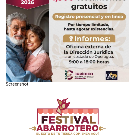
DON'T MISS
Abasto de agua se restablecerÃ¡ de forma paulatina en
Izcalli
STAFF / Zona Cero Noticias
Screenshot