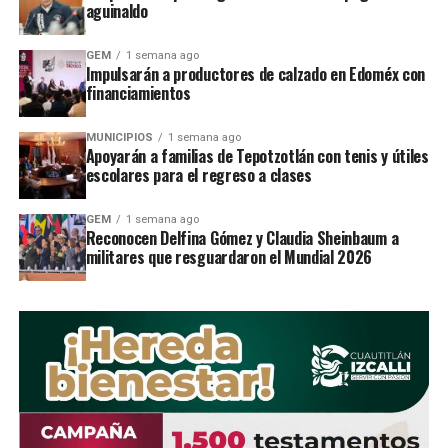
con lo que aprendieron a cultivar en casa
aguinaldo
y establecer huertos familiares.
GEM
1 semana ago
Impulsarán a productores de calzado en Edoméx con
El programa HortaDIF permitiÃ³ entregar
financiamientos
en octubre pasado, 2 mil 200 aves de
postura a habitantes de las comunidades
MUNICIPIOS
1 semana ago
Apoyarán a familias de Tepotzotlán con tenis y útiles
de Santiago Tepatlaxco, San Francisco
escolares para el regreso a clases
Chimalpa y la RancherÃ­a 3 de Mayo, para
GEM
1 semana ago
la producciÃ³n de huevo y carne, lo que
Reconocen Delfina Gómez y Claudia Sheinbaum a
militares que resguardaron el Mundial 2026
impulsa el desarrollo econÃ³mico con
esta actividad productiva.
RELATED TOPICS:
UP NEXT
Lanzan campaÃ±a de descuentos para pago de predial
en Tlalnepantla