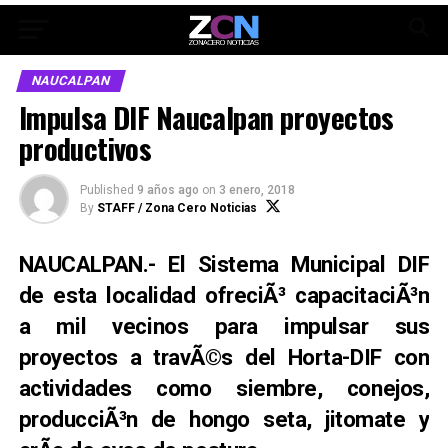
NAUCALPAN
Impulsa DIF Naucalpan proyectos
productivos
Published
9 años ago
on
3 enero, 2018
By
STAFF / Zona Cero Noticias
NAUCALPAN.- El Sistema Municipal DIF
de esta localidad ofreciÃ³ capacitaciÃ³n
a mil vecinos para impulsar sus
proyectos a travÃ©s del Horta-DIF con
actividades como siembre, conejos,
producciÃ³n de hongo seta, jitomate y