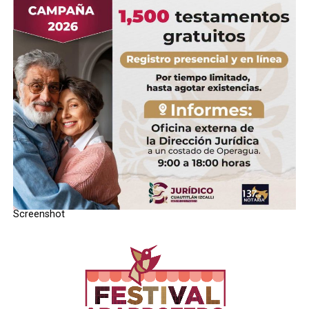
que promovemos dentro de AtizapÃ¡n”, comentÃ³.
Screenshot
RELATED TOPICS:
UP NEXT
DistribuÃ­a marihuana en Ejidal San Isidro en Izcalli