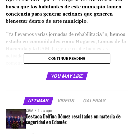
busca que los habitantes de este municipio tomen
conciencia para generar acciones que generen
bienestar dentro de este municipio.
“Ya llevamos varias jornadas de rehabilitaciÃ³n,
hemos
estado en comunidades como Hogares, Lomas de la
Hacienda y la UAM.
La gente recibe bien estas
actividades e incluso participan con nosotros”,
CONTINUE READING
comentÃ³.
YOU MAY LIKE
ULTIMAS
VIDEOS
GALERIAS
GEM
1 día ago
Destaca Delfina Gómez resultados en materia de
seguridad en Edoméx