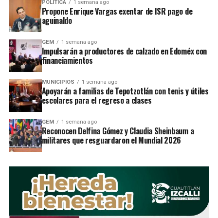
POLÍTICA
1 semana ago
Propone Enrique Vargas exentar de ISR pago de
aguinaldo
A travÃ©s de estas jornadas
los voluntarios de AJUA
GEM
1 semana ago
Impulsarán a productores de calzado en Edoméx con
realizan pinta de Ã¡reas recreativas y deportivas;
financiamientos
labores de jardinerÃ­a; balizado de banquetas y
limpia de espacios comunes en las colonias de
MUNICIPIOS
1 semana ago
AtizapÃ¡n. Â
Apoyarán a familias de Tepotzotlán con tenis y útiles
escolares para el regreso a clases
De manera paralela,
en AJUA se promueven
actividades de convivencia social como clases de
GEM
1 semana ago
Reconocen Delfina Gómez y Claudia Sheinbaum a
zumba y yoga
, esto para invitar a los vecinos que
militares que resguardaron el Mundial 2026
tomen sus espacios pÃºblicos y realicen jornadas
conjuntamente.
“DespuÃ©s de dos meses de fundaciÃ³n
la
organizaciÃ³n AJUA ya tiene mÃ¡s de 50 integrantes
,
todos ellos son chavos entre 18 y 32 aÃ±os que de
manera voluntaria participan en las diferentes jornadas