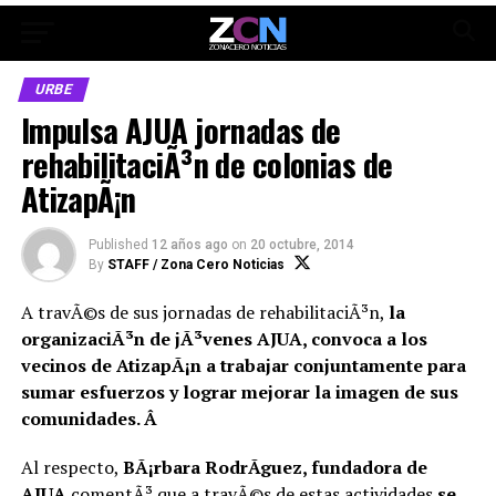
URBE
Impulsa AJUA jornadas de
rehabilitaciÃ³n de colonias de
AtizapÃ¡n
Published
12 años ago
on
20 octubre, 2014
By
STAFF / Zona Cero Noticias
A travÃ©s de sus jornadas de rehabilitaciÃ³n,
la
organizaciÃ³n de jÃ³venes AJUA, convoca a los
vecinos de AtizapÃ¡n a trabajar conjuntamente para
sumar esfuerzos y lograr mejorar la imagen de sus
comunidades. Â
Al respecto,
BÃ¡rbara RodrÃ­guez, fundadora de
AJUA
comentÃ³ que a travÃ©s de estas actividades
se