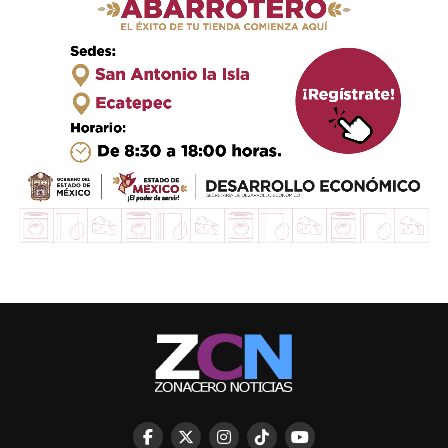
DON'T MISS
Asaltaban a peatones en la colonia NiÃ±os HÃ©roes de
Izcalli
STAFF / Zona Cero Noticias