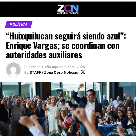
POLÍTICA
“Huixquilucan seguirá siendo azul”:
Enrique Vargas; se coordinan con
autoridades auxiliares
Published
1 año ago
on
5 abril, 2025
By
STAFF / Zona Cero Noticias