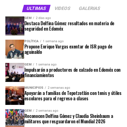
ULTIMAS
VIDEOS
GALERIAS
STAFF / Zona Cero Noticias
GEM
2 días ago
Destaca Delfina Gómez resultados en materia de
seguridad en Edoméx
POLÍTICA
1 semana ago
Propone Enrique Vargas exentar de ISR pago de
aguinaldo
GEM
1 semana ago
Impulsarán a productores de calzado en Edoméx con
financiamientos
MUNICIPIOS
2 semanas ago
Apoyarán a familias de Tepotzotlán con tenis y útiles
escolares para el regreso a clases
GEM
2 semanas ago
Reconocen Delfina Gómez y Claudia Sheinbaum a
militares que resguardaron el Mundial 2026