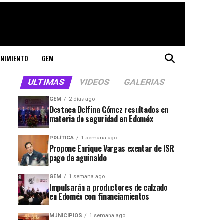
ENIMIENTO
GEM
ULTIMAS
VIDEOS
GALERIAS
GEM
2 días ago
Destaca Delfina Gómez resultados en
materia de seguridad en Edoméx
POLÍTICA
1 semana ago
Propone Enrique Vargas exentar de ISR
pago de aguinaldo
GEM
1 semana ago
Impulsarán a productores de calzado
en Edoméx con financiamientos
MUNICIPIOS
1 semana ago