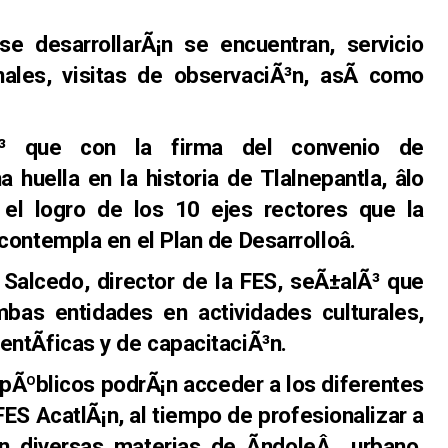
se desarrollarÃ¡n se encuentran, servicio
onales, visitas de observaciÃ³n, asÃ­ como
³ que con la firma del convenio de
 huella en la historia de Tlalnepantla, âlo
el logro de los 10 ejes rectores que la
ontempla en el Plan de Desarrolloâ.
alcedo, director de la FES, seÃ±alÃ³ que
mbas entidades en actividades culturales,
ntÃ­ficas y de capacitaciÃ³n.
 pÃºblicos podrÃ¡n acceder a los diferentes
ES AcatlÃ¡n, al tiempo de profesionalizar a
en diversas materias de Ã­ndoleÂ urbano,