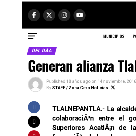
MUNICIPIOS
P
DEL DÃ­A
Generan alianza Tl
Published
10 años ago
on
14 noviembre, 201
By
STAFF / Zona Cero Noticias
TLALNEPANTLA.- La alcalde
colaboraciÃ³n entre el g
Superiores AcatlÃ¡n de l