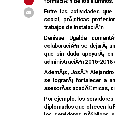
formaciÃ³n de los alumnos.
Entre las actividades que 
social, prÃ¡cticas profesi
trabajos de instalaciÃ³n.
Denisse Ugalde comentÃ
colaboraciÃ³n se dejarÃ¡ una
que sin duda apoyarÃ¡ en 
administraciÃ³n 2016-2018 c
AdemÃ¡s, JosÃ© Alejandro S
se lograrÃ¡ fortalecer a a
asesorÃ­as acadÃ©micas, cie
Por ejemplo, los servidores
diplomados que ofrecen la F
los servidores pÃºblicos 