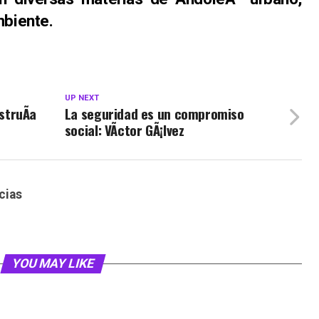
mbiente.
UP NEXT
truÃ­a
La seguridad es un compromiso
social: VÃ­ctor GÃ¡lvez
cias
YOU MAY LIKE