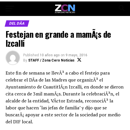
DEL DÃ­A
Festejan en grande a mamÃ¡s de
Izcalli
Published
10 años ago
on
9 mayo, 2016
By
STAFF / Zona Cero Noticias
Este fin de semana se llevÃ³ a cabo el festejo para
celebrar el DÃ­a de las Madres que organizÃ³ el
Ayuntamiento de CuautitlÃ¡n Izcalli, en donde se dieron
cita cerca de 3mil mamÃ¡s. Durante la celebraciÃ³n, el
alcalde de la entidad, VÃ­ctor Estrada, reconociÃ³ la
labor que hacen ‘las jefas de familia’ y dijo que se
buscarÃ¡ apoyar a este sector de la sociedad por medio
del DIF local.