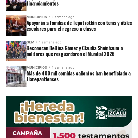
financiamientos
MUNICIPIOS
1 semana ago
STAFF / Zona Cero Noticias
Apoyarán a familias de Tepotzotlán con tenis y útiles
escolares para el regreso a clases
GEM
1 semana ago
Reconocen Delfina Gómez y Claudia Sheinbaum a
militares que resguardaron el Mundial 2026
MUNICIPIOS
1 semana ago
Más de 400 mil comidas calientes han beneficiado a
tlanepantlenses