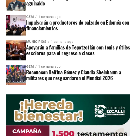
aguinaldo
UP NEXT
Sujetos robaban a bordo de taxi en Izcalli
GEM
1 semana ago
Impulsarán a productores de calzado en Edoméx con
DON'T MISS
BrindarÃ¡n educaciÃ³n vial a estudiantes de TultitlÃ¡n
financiamientos
MUNICIPIOS
1 semana ago
Apoyarán a familias de Tepotzotlán con tenis y útiles
STAFF / Zona Cero Noticias
escolares para el regreso a clases
GEM
1 semana ago
Reconocen Delfina Gómez y Claudia Sheinbaum a
militares que resguardaron el Mundial 2026