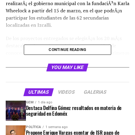
realizarÃ¡ el gobierno municipal con la fundaciÃ³n Karla
Wheelock a partir del 15 de marzo, en el que podrÃ¡n
participar los estudiantes de las 62 secundarias
localizadas en Izcalli.
De los proyectos entregados se elegirÃ¡n los 20 mÃ¡s
destacables, los cuales tendrÃ¡n la oportunidad de
CONTINUE READING
conocer y escalar el Nevado de Toluca. Los tres primeros
lugares viajarÃ¡n a la AntÃ¡rtida, a travÃ©s de
patrocinios.
YOU MAY LIKE
El viaje se realizarÃ¡ a partir del dÃ­a 26 de diciembre del
aÃ±o presente, hasta el 8 de enero del aÃ±o 2017 y
ULTIMAS
VIDEOS
GALERIAS
serÃ¡ impulsado por medio de empresas participantes,
el Ayuntamiento de CuautitlÃ¡n Izcalli y la FundaciÃ³n
GEM
1 día ago
Destaca Delfina Gómez resultados en materia de
Karla Wheelock.
seguridad en Edoméx
POLÍTICA
1 semana ago
Propone Enrique Vargas exentar de ISR pago de
RELATED TOPICS: