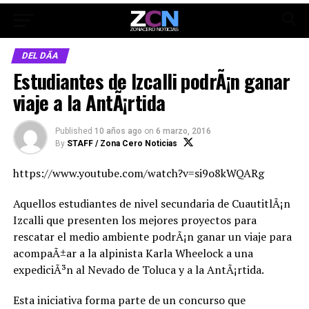
DEL DÃ­A
Estudiantes de Izcalli podrÃ¡n ganar
viaje a la AntÃ¡rtida
Published
10 años ago
on
6 marzo, 2016
By
STAFF / Zona Cero Noticias
https://www.youtube.com/watch?v=si9o8kWQARg
Aquellos estudiantes de nivel secundaria de CuautitlÃ¡n
Izcalli que presenten los mejores proyectos para
rescatar el medio ambiente podrÃ¡n ganar un viaje para
acompaÃ±ar a la alpinista Karla Wheelock a una
expediciÃ³n al Nevado de Toluca y a la AntÃ¡rtida.
Esta iniciativa forma parte de un concurso que