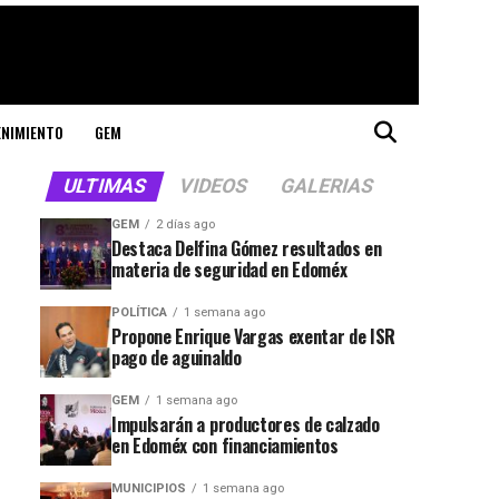
ENIMIENTO
GEM
ULTIMAS
VIDEOS
GALERIAS
GEM
2 días ago
Destaca Delfina Gómez resultados en
materia de seguridad en Edoméx
POLÍTICA
1 semana ago
Propone Enrique Vargas exentar de ISR
pago de aguinaldo
GEM
1 semana ago
Impulsarán a productores de calzado
en Edoméx con financiamientos
MUNICIPIOS
1 semana ago