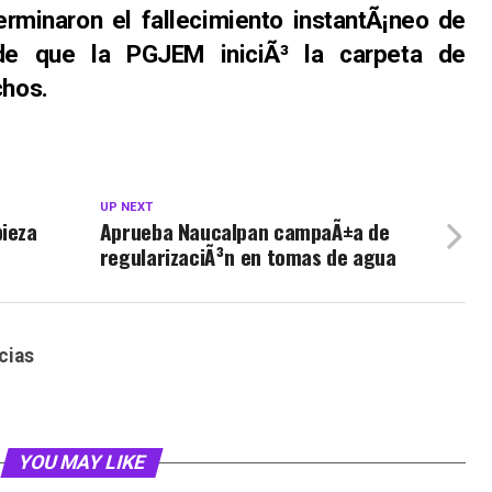
rminaron el fallecimiento instantÃ¡neo de
de que la PGJEM iniciÃ³ la carpeta de
chos.
UP NEXT
pieza
Aprueba Naucalpan campaÃ±a de
regularizaciÃ³n en tomas de agua
cias
YOU MAY LIKE