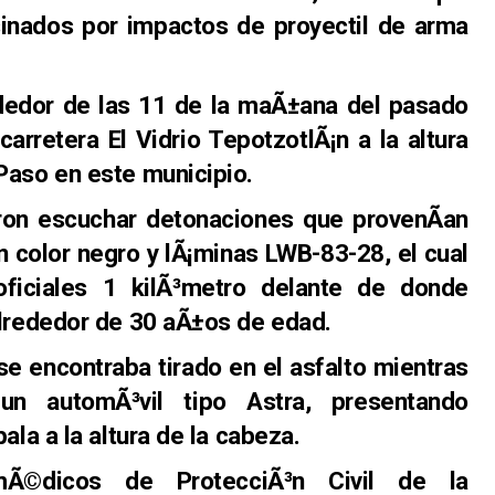
inados por impactos de proyectil de arma
dedor de las 11 de la maÃ±ana del pasado
carretera El Vidrio TepotzotlÃ¡n a la altura
Paso en este municipio.
eron escuchar detonaciones que provenÃ­an
en color negro y lÃ¡minas LWB-83-28, el cual
ficiales 1 kilÃ³metro delante de donde
alrededor de 30 aÃ±os de edad.
 se encontraba tirado en el asfalto mientras
n automÃ³vil tipo Astra, presentando
ala a la altura de la cabeza.
amÃ©dicos de ProtecciÃ³n Civil de la