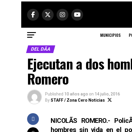
MUNICIPIOS
P
DEL DÃ­A
Ejecutan a dos hom
Romero
Published
10 años ago
on
14 julio, 2016
By
STAFF / Zona Cero Noticias
NICOLÃS ROMERO.- PolicÃ
hombres sin vida en el p