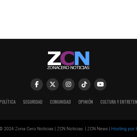
POLÍTICA
SEGURIDAD
COMUNIDAD
OPINIÓN
CULTURA Y ENTRETE
© 2024 Zona Cero Noticias | ZCN Noticias. | ZCN News |
Hosting por 