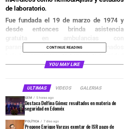
de laboratorio.
Fue fundada el 19 de marzo de 1974 y
desde entonces brinda asistencia
gratuita en ambulancias con
paramÃ©dicos capacitados y formados
CONTINUE READING
bajo los principios de humanidad, unidad
y voluntariado.
YOU MAY LIKE
En el 2016, la Cruz Roja beneficiÃ³ a
cerca de 20 mil personas con jornadas
ULTIMAS
VIDEOS
GALERIAS
mÃ©dico asistenciales, atenciÃ³n
GEM
5 horas ago
mÃ©dica y con servicios de ambulancia
Destaca Delfina Gómez resultados en materia de
seguridad en Edoméx
ubicÃ¡ndose en costos en un 60% por
debajo de hospitales particulares.
POLÍTICA
7 días ago
Propone Enrique Vargas exentar de ISR pago de