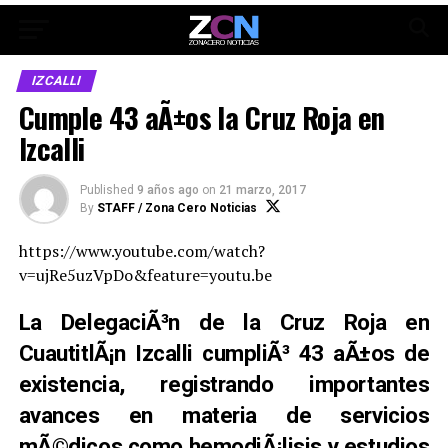
IZCALLI
Cumple 43 aÃ±os la Cruz Roja en
Izcalli
Published
9 años ago
on
21 marzo, 2017
By
STAFF / Zona Cero Noticias
https://www.youtube.com/watch?
v=ujRe5uzVpDo&feature=youtu.be
La DelegaciÃ³n de la Cruz Roja en
CuautitlÃ¡n Izcalli cumpliÃ³ 43 aÃ±os de
existencia, registrando importantes
avances en materia de servicios
mÃ©dicos como hemodiÃ¡lisis y estudios