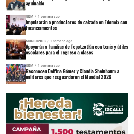
aguinaldo
RELATED TOPICS:
GEM
1 semana ago
Impulsarán a productores de calzado en Edoméx con
UP NEXT
Promueve MiguelÃngel Loa participaciÃ³n ciudadana en
financiamientos
labores altruistas en Izcalli
MUNICIPIOS
1 semana ago
DON'T MISS
Apoyarán a familias de Tepotzotlán con tenis y útiles
Denuncian irregularidades en integraciÃ³n de ComitÃ©
escolares para el regreso a clases
Vecinal en Unidad Militar
GEM
1 semana ago
Reconocen Delfina Gómez y Claudia Sheinbaum a
militares que resguardaron el Mundial 2026
STAFF / Zona Cero Noticias