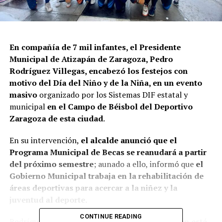
En compañía de 7 mil infantes, el Presidente
Municipal de Atizapán de Zaragoza, Pedro
Rodríguez Villegas, encabezó los festejos con
motivo del Día del Niño y de la Niña, en un evento
masivo
organizado por los Sistemas DIF estatal y
municipal
en el Campo de Béisbol del Deportivo
Zaragoza de esta ciudad
.
En su intervención,
el alcalde anunció que el
Programa Municipal de Becas se reanudará a partir
del próximo semestre
; aunado a ello, informó que
el
Gobierno Municipal trabaja en la rehabilitación de
áreas deportivas para acercar a la niñez y la
juventud al deporte
.
CONTINUE READING
Rodríguez Villegas agregó que
su administración está