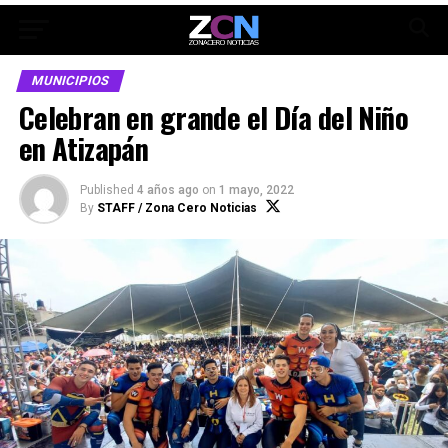
MUNICIPIOS
Celebran en grande el Día del Niño
en Atizapán
Published
4 años ago
on
1 mayo, 2022
By
STAFF / Zona Cero Noticias