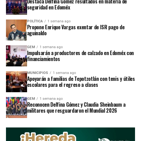
Destaca Delfina Gómez resultados en materia de
Celebró a lo grande Tlalnepantla el Día del Niño
seguridad en Edoméx
DON'T MISS
Celebran Primera Sesión del Sipinna en Atizapán
POLÍTICA
1 semana ago
Propone Enrique Vargas exentar de ISR pago de
aguinaldo
STAFF / Zona Cero Noticias
GEM
1 semana ago
Impulsarán a productores de calzado en Edoméx con
financiamientos
MUNICIPIOS
1 semana ago
Apoyarán a familias de Tepotzotlán con tenis y útiles
escolares para el regreso a clases
GEM
1 semana ago
Reconocen Delfina Gómez y Claudia Sheinbaum a
militares que resguardaron el Mundial 2026