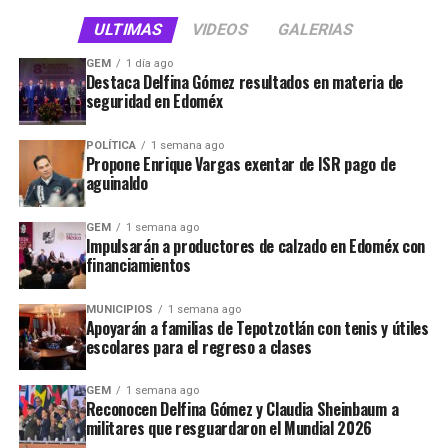
208 mil trámites o servicios jurídicos que permiten a las
ULTIMAS
VIDEOS
GALERIAS
familias construir sus proyectos de vida.
GEM
1 día ago
Destaca Delfina Gómez resultados en materia de
“Nos ha instruido la señora Gobernadora con estas
seguridad en Edoméx
caravanas, que podamos atender en forma inmediata,
ágil, pero dando seguridad jurídica a nuestras familias
POLÍTICA
1 semana ago
Propone Enrique Vargas exentar de ISR pago de
mexiquenses, decirles que siempre cuentan con el
aguinaldo
Gobierno del Estado, todas las autoridades municipales
pero fundamentalmente las vecinas y los vecinos para
GEM
1 semana ago
estar cerca de ustedes”, afirmó el Consejero Jurídico.
Impulsarán a productores de calzado en Edoméx con
financiamientos
Desde su puesta en operación en febrero de 2024, las
dos caravanas han recorrido 68 municipios, es decir más
MUNICIPIOS
1 semana ago
Apoyarán a familias de Tepotzotlán con tenis y útiles
de la mitad del territorio estatal, acercando la justicia a
escolares para el regreso a clases
las comunidades más alejadas de los centros
administrativos, para abatir el rezago jurídico de la
GEM
1 semana ago
población.
Reconocen Delfina Gómez y Claudia Sheinbaum a
militares que resguardaron el Mundial 2026