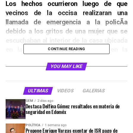
Los hechos ocurrieron luego de que
vecinos de la occisa realizaran una
llamada de emergencia a la policÃ­a
debido a los gritos de una mujer que se
escuchaban al interior de la casa ubicada
en la calle Marfa nÃºmero 16 en la
CONTINUE READING
colonia Lomas de La CaÃ±ada.
YOU MAY LIKE
En el lugar elementos de seguridad
publica hallaron el cuerpo sin vida de
Victoria âNâ, quien presentaba heridas en
ULTIMAS
VIDEOS
GALERIAS
el cuello causadas por un arma punzo
GEM
2 días ago
Destaca Delfina Gómez resultados en materia de
cortante.
seguridad en Edoméx
Asimismo se realizÃ³ la detenciÃ³n de
POLÍTICA
1 semana ago
dos hombres identificados como Julio
Propone Enrique Vargas exentar de ISR pago de