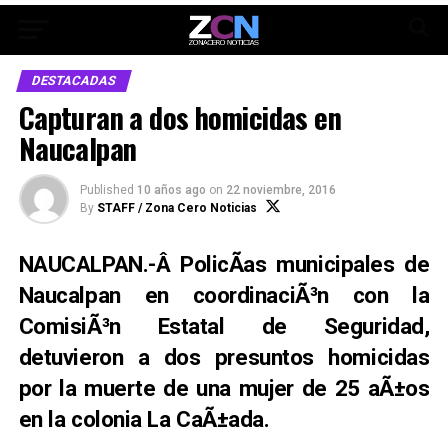
DESTACADAS
Capturan a dos homicidas en
Naucalpan
Published
10 años ago
on
22 noviembre, 2016
By
STAFF / Zona Cero Noticias
NAUCALPAN.-Â PolicÃ­as municipales de
Naucalpan en coordinaciÃ³n con la
ComisiÃ³n Estatal de Seguridad,
detuvieron a dos presuntos homicidas
por la muerte de una mujer de 25 aÃ±os
en la colonia La CaÃ±ada.