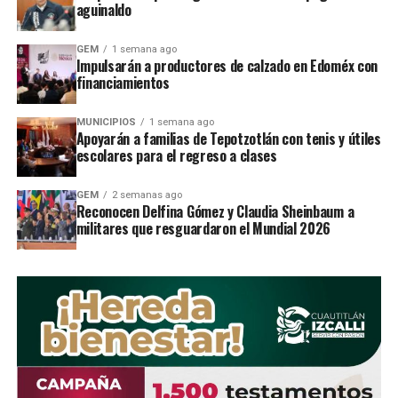
aguinaldo
âNâ, de 25 aÃ±os y Julio CÃ©sar âNâ, de
19 aÃ±os de edad, quienes fueron
GEM
1 semana ago
Impulsarán a productores de calzado en Edoméx con
puestos a disposiciÃ³n del Ministerio
financiamientos
PÃºblico, donde se darÃ¡ inicio a la
carpeta de investigaciÃ³n
MUNICIPIOS
1 semana ago
Apoyarán a familias de Tepotzotlán con tenis y útiles
correspondiente.
escolares para el regreso a clases
GEM
2 semanas ago
Reconocen Delfina Gómez y Claudia Sheinbaum a
RELATED TOPICS:
militares que resguardaron el Mundial 2026
UP NEXT
Reconoce IP efectividad de policÃ­as de Naucalpan
DON'T MISS
Garantizan 98 % de abasto de agua en Naucalpan
STAFF / Zona Cero Noticias