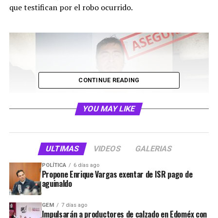
que testifican por el robo ocurrido.
CONTINUE READING
YOU MAY LIKE
ULTIMAS
VIDEOS
GALERIAS
POLÍTICA
6 días ago
Propone Enrique Vargas exentar de ISR pago de
RELATED TOPICS:
aguinaldo
UP NEXT
NiÃ±o de 8 aÃ±os muere tras volcadura de auto en
GEM
7 días ago
Impulsarán a productores de calzado en Edoméx con
Izcalli.