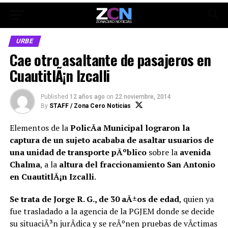
URBE
Cae otro asaltante de pasajeros en
CuautitlÃ¡n Izcalli
Published
12 años ago
on
22 noviembre, 2014
By
STAFF / Zona Cero Noticias
Elementos de la
PolicÃ­a Municipal lograron la
captura de un sujeto acababa de asaltar usuarios de
una unidad de transporte pÃºblico
sobre la
avenida
Chalma
, a la
altura del fraccionamiento San Antonio
en CuautitlÃ¡n Izcalli
.
Se trata de Jorge R. G., de 30 aÃ±os de edad
, quien ya
fue trasladado a la agencia de la PGJEM donde se decide
su situaciÃ³n jurÃ­dica y se reÃºnen pruebas de vÃ­ctimas