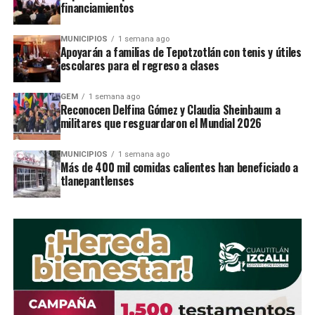
financiamientos
DON'T MISS
Detienen a pareja que asaltaba a pasajeros en Izcalli
MUNICIPIOS
1 semana ago
Apoyarán a familias de Tepotzotlán con tenis y útiles
escolares para el regreso a clases
STAFF / Zona Cero Noticias
GEM
1 semana ago
Reconocen Delfina Gómez y Claudia Sheinbaum a
militares que resguardaron el Mundial 2026
MUNICIPIOS
1 semana ago
Más de 400 mil comidas calientes han beneficiado a
tlanepantlenses