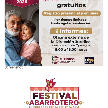
pero en el SalÃ³n de Cabildo del
Ayuntamiento, que dicho sea de
paso sÃ³lo cuenta con una
pequeÃ±a sala adjunta con
capacidad para 15 personas
aproximadamente.
Este acuerdo lo dio a conocer el
propio Ricardo NÃºÃ±ez, quien
Screenshot
seÃ±alÃ³ que posterior a la sesiÃ³n
solemne, se realizarÃ­a una âFiesta
del Puebloâ en la Concha AcÃºstica,
ubicada en la explanada del Palacio
municipal, donde emitirÃ¡ un