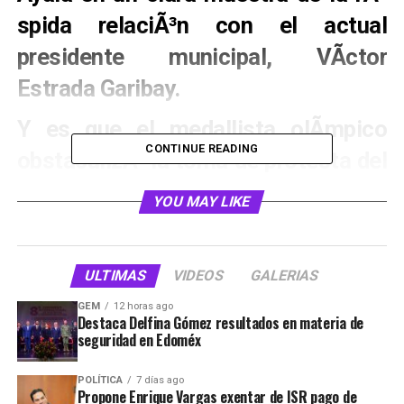
spida relaciÃ³n con el actual
presidente municipal, VÃ­ctor
Estrada Garibay.
Y es que el medallista olÃ­mpico
CONTINUE READING
obstaculizÃ³ la toma de protesta del
nuevo gobierno, a travÃ©s del
YOU MAY LIKE
cabildo que rechazÃ³ la sede
propuesta para que se realizara este
ULTIMAS
VIDEOS
GALERIAS
evento, la cual serÃ­a el Teatro San
GEM
12 horas ago
Benito, mismo lugar donde hace tres
Destaca Delfina Gómez resultados en materia de
seguridad en Edoméx
aÃ±os, VÃ­ctor Estrada rindiera
protesta como prÃ³ximo alcalde del
POLÍTICA
7 días ago
Propone Enrique Vargas exentar de ISR pago de