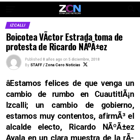
IZCALLI
Boicotea VÃ­ctor Estrada toma de
protesta de Ricardo NÃºÃ±ez
Published
8 años ago
on
5 diciembre, 2018
By
STAFF / Zona Cero Noticias
âEstamos felices de que venga un
cambio de rumbo en CuautitlÃ¡n
Izcalli; un cambio de gobierno,
estamos muy contentos, afirmÃ³ el
alcalde electo,
Ricardo NÃºÃ±ez
Aya
la en un clara muestra de la rÃ­