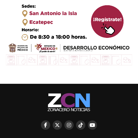
mensaje a los izcallenses y recibirÃ¡
un bastÃ³n de mando, evento que
iniciarÃ¡ a las 17:30 horas.
Esta no es la primera vez que el
alcalde VÃ­ctor Estrada evita dar la
cara a los izcallenses, pues cabe
seÃ±alar que hace unos dÃ­as
entregÃ³ su tercer informe de
gobierno en una sesiÃ³n de cabildo
cerrada, tanto a la ciudadanÃ­a como
a los medios de comunicaciÃ³n.