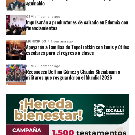
municipio y que se convirtiera en el
aguinaldo
lugar preferido por su
GEM
1 semana ago
Impulsarán a productores de calzado en Edoméx con
administraciÃ³n para la realizaciÃ³n
financiamientos
de diversos eventos y ceremonias
MUNICIPIOS
1 semana ago
oficiales.
Apoyarán a familias de Tepotzotlán con tenis y útiles
escolares para el regreso a clases
GEM
1 semana ago
https://www.facebook.com/zonaceroizcalli/videos/17791
Reconocen Delfina Gómez y Claudia Sheinbaum a
militares que resguardaron el Mundial 2026
El acuerdo que se logrÃ³, luego de la
sorpresiva postura del actual
cabildo, es que tal evento se
efectuara en la fecha convenida, es
decir este sÃ¡bado 8 de diciembre,