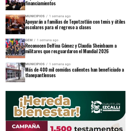
financiamientos
De acuerdo con el
Plan de Obra PÃºblica
2017
esta
repavimentaciÃ³n con asfalto
MUNICIPIOS
1 semana ago
Apoyarán a familias de Tepotzotlán con tenis y útiles
arrancarÃ¡ de la zona de la llamada Calle
escolares para el regreso a clases
del Hambre en la colonia Cumbria y
GEM
1 semana ago
concluirÃ¡ frente a la biblioteca Sor Juana
Reconocen Delfina Gómez y Claudia Sheinbaum a
militares que resguardaron el Mundial 2026
InÃ©s de la Cruz en SecciÃ³n Parques.
Para estos trabajos, que
iniciarÃ¡n
MUNICIPIOS
1 semana ago
Más de 400 mil comidas calientes han beneficiado a
despuÃ©s del actual proceso electoral
,
tlanepantlenses
se invertirÃ¡n alrededor de 19 millones
de pesos
, y se realizarÃ¡n en la zona que
mayor daÃ±o
presenta la vialidad, en la
que
ya no es suficiente su mantenimiento
con un simple bacheo.