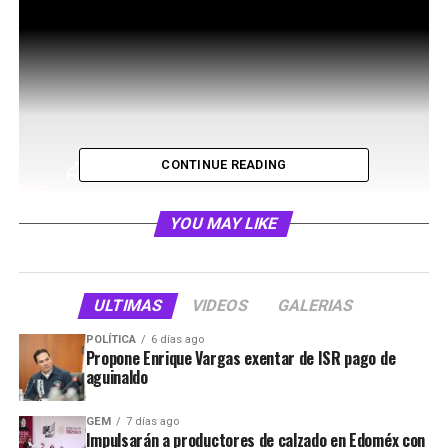
CONTINUE READING
YOU MAY LIKE
El
gobierno municipal
de CuautitlÃ¡n
Izcalli, a travÃ©s de la direcciÃ³n de
ULTIMAS
VIDEOS
GALERIAS
obras pÃºblias
, alista el arraque de los
trabajos de
repavimentaciÃ³n de la
POLÍTICA
6 días ago
Propone Enrique Vargas exentar de ISR pago de
avenida Primero de Mayo
, esto como
aguinaldo
parte de su
programa integral de
GEM
7 días ago
recuperaciÃ³n de vialidades.Â
Impulsarán a productores de calzado en Edoméx con