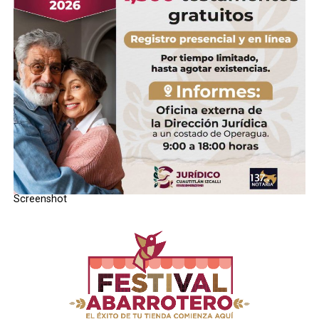
RELATED TOPICS:
UP NEXT
Alfredo Del Mazo solucionarÃ¡ desabasto de agua en
Ecatepec
DON'T MISS
DarÃ¡n “manita de gato” a 3 parques pÃºblicos en
Izcalli.
STAFF / Zona Cero Noticias
Screenshot