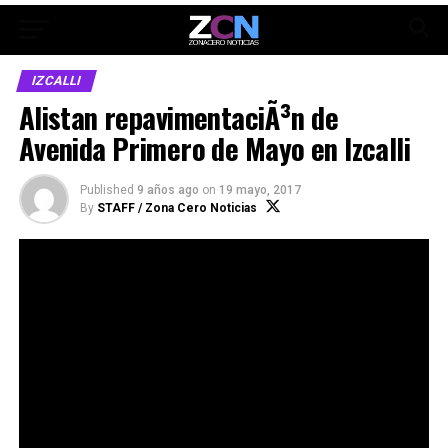
IZCALLI
Alistan repavimentaciÃ³n de
Avenida Primero de Mayo en Izcalli
Published
9 años ago
on
19 mayo, 2017
By
STAFF / Zona Cero Noticias