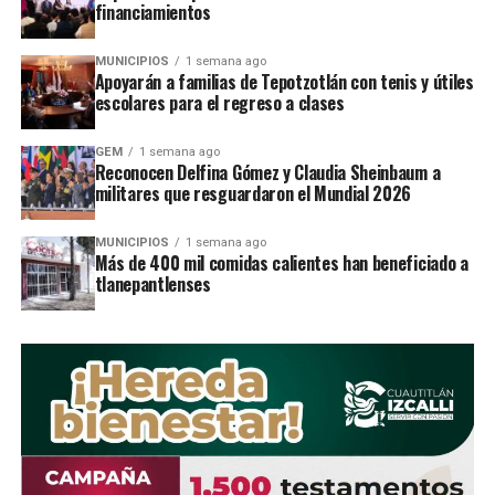
financiamientos
RELATED TOPICS:
MUNICIPIOS
1 semana ago
UP NEXT
Apoyarán a familias de Tepotzotlán con tenis y útiles
Avanzan en mejoramiento de la imagen urbana en
escolares para el regreso a clases
TultitlÃ¡n
DON'T MISS
GEM
1 semana ago
Reconocen Delfina Gómez y Claudia Sheinbaum a
TultitlÃ¡n serÃ¡ semillero de deportistas en el Edomex
militares que resguardaron el Mundial 2026
MUNICIPIOS
1 semana ago
STAFF / Zona Cero Noticias
Más de 400 mil comidas calientes han beneficiado a
tlanepantlenses