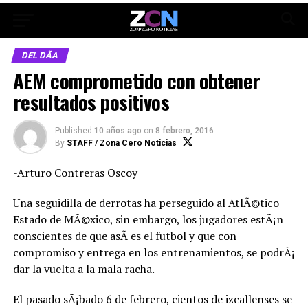
DEL DÃ­A
AEM comprometido con obtener
resultados positivos
Published
10 años ago
on
8 febrero, 2016
By
STAFF / Zona Cero Noticias
-Arturo Contreras Oscoy
Una seguidilla de derrotas ha perseguido al AtlÃ©tico
Estado de MÃ©xico, sin embargo, los jugadores estÃ¡n
conscientes de que asÃ­ es el futbol y que con
compromiso y entrega en los entrenamientos, se podrÃ¡
dar la vuelta a la mala racha.
El pasado sÃ¡bado 6 de febrero, cientos de izcallenses se