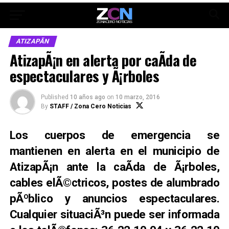
ATIZAPÃN
AtizapÃ¡n en alerta por caÃ­da de
espectaculares y Ã¡rboles
Published
10 años ago
on
10 marzo, 2016
By
STAFF / Zona Cero Noticias
Los cuerpos de emergencia se
mantienen en alerta en el municipio de
AtizapÃ¡n ante la caÃ­da de Ã¡rboles,
cables elÃ©ctricos, postes de alumbrado
pÃºblico y anuncios espectaculares.
Cualquier situaciÃ³n puede ser informada