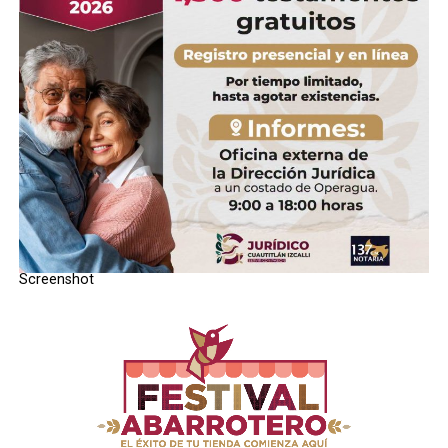
semÃ¡foros y en el menor de los casos
los policÃ­as dieron la facilidad de
trÃ¡nsito para la llegada de vecinos de
colonias afectadas a sus domicilios.
RELATED TOPICS:
UP NEXT
Gobierno amplÃ­a seguridad pÃºblica en Izcalli
DON'T MISS
Miguel Loa pugnarÃ¡ por transparencia en Operagua
Screenshot
STAFF / Zona Cero Noticias